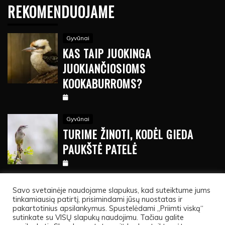
REKOMENDUOJAME
Gyvūnai
KAS TAIP JUOKINGA
JUOKIANČIOSIOMS
KOOKABURROMS?
Gyvūnai
TURIME ŽINOTI, KODĖL GIEDA
PAUKŠTĖ PATELĖ
Savo svetainėje naudojame slapukus, kad suteiktume jums
tinkamiausią patirtį, prisimindami jūsų nuostatas ir
pakartotinius apsilankymus. Spustelėdami „Priimti viską“
sutinkate su VISŲ slapukų naudojimu. Tačiau galite