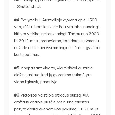
– Shutterstock
#4
Pavyzdžiui, Australijoje gyvena apie 1500
vorų rūšių. Nors kai kurie iš jų yra labai nuodingi,
kiti yra visiškai nekenksmingi. Tačiau nuo 2000
iki 2013 metų pranešama, kad daugiau žmonių
nužudė arkliai nei visi mirtingiausi šalies gyvūnai
kartu paėmus.
#5
Ir nepaisant viso to, vidutiniškai australai
didžiuojasi tuo, kad jų gyvenimo trukmė yra
viena ilgiausių pasaulyje.
#6
Viktorijos valstijoje atradus auksą, XIX
amžiaus antroje pusėje Melburno miestas
patyrė greitą ekonomikos pakilimą. 1861 m. jis