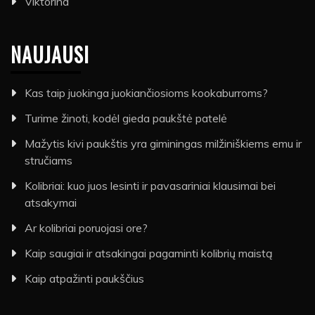
Viktorina
NAUJAUSI
Kas taip juokinga juokiančiosioms kookaburroms?
Turime žinoti, kodėl gieda paukštė patelė
Mažytis kivi paukštis yra giminingas milžiniškiems emu ir
stručiams
Kolibriai: kuo juos lesinti ir pavasariniai klausimai bei
atsakymai
Ar kolibriai poruojasi ore?
Kaip saugiai ir atsakingai pagaminti kolibrių maistą
Kaip atpažinti paukščius