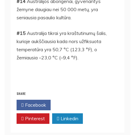
#14
Australijos aborigenai, gyvenantys
žemyne ​​daugiau nei 50 000 metų, yra
seniausia pasaulio kultūra.
#15
Australija tikrai yra kraštutinumų šalis,
kurioje aukščiausia kada nors užfiksuota
temperatūra yra 50,7 °C (123,3 °F), o
žemiausia –23,0 °C (–9,4 °F).
SHARE
Facebook
Twitter
Pinterest
Linkedin