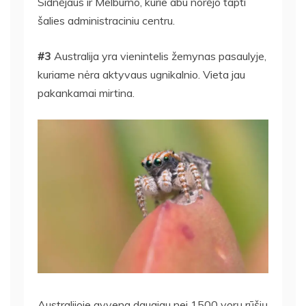
Sidnėjaus ir Melburno, kurie abu norėjo tapti
šalies administraciniu centru.
#3
Australija yra vienintelis žemynas pasaulyje,
kuriame nėra aktyvaus ugnikalnio. Vieta jau
pakankamai mirtina.
Australijoje gyvena daugiau nei 1500 vorų rūšių