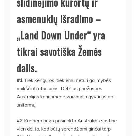
slidinėjimo kurortų ir
asmenukių išradimo –
„Land Down Under“ yra
tikrai savotiška Žemės
dalis.
#1
Tiek kengūros, tiek emu neturi galimybės
vaikščioti atbulomis. Dėl šios priežasties
Australijos kariuomenė vaizduoja gyvūnus ant
uniformų.
#2
Kanbera buvo pasirinkta Australijos sostine
vien dėl to, kad būtų sprendžiami ginčai tarp