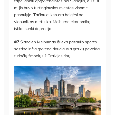
tapo labiau apgyvendintas nei Sidnėjus, o 1880
m. jis buvo turtingiausias miestas visame
pasaulyje. Tačiau aukso era baigėsi po
vienuolikos metų, kai Melburno ekonomiką
ištiko sunki depresija.
#7
Šiandien Melburnas išlieka pasaulio sporto
sostine ir čia gyvena daugiausia graikų paveldą
turinčių žmonių už Graikijos ribų.