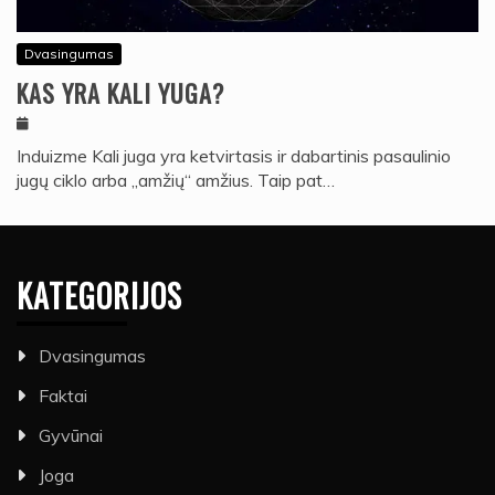
Dvasingumas
KAS YRA KALI YUGA?
Induizme Kali juga yra ketvirtasis ir dabartinis pasaulinio
jugų ciklo arba „amžių“ amžius. Taip pat…
KATEGORIJOS
Dvasingumas
Faktai
Gyvūnai
Joga