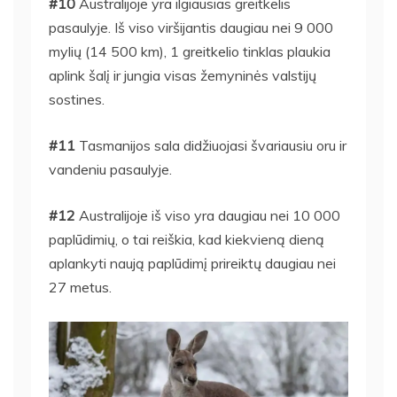
#10
Australijoje yra ilgiausias greitkelis
pasaulyje. Iš viso viršijantis daugiau nei 9 000
mylių (14 500 km), 1 greitkelio tinklas plaukia
aplink šalį ir jungia visas žemyninės valstijų
sostines.
#11
Tasmanijos sala didžiuojasi švariausiu oru ir
vandeniu pasaulyje.
#12
Australijoje iš viso yra daugiau nei 10 000
paplūdimių, o tai reiškia, kad kiekvieną dieną
aplankyti naują paplūdimį prireiktų daugiau nei
27 metus.