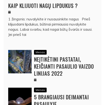
KAIP KLIJUOTI NAGŲ LIPDUKUS ?
1 žingsnis: nuvalykite ir nusausinkite nagus Prieš
klijuodami lipdukus, būtinai pirmiausia nuvalykite
nagus. Labai svarbu, kad nagai būtų švarūs ir sausi.
Jei prieš tai
Menas
NEĮTIKĖTINI PASTATAI,
KEIČIANTI PASAULIO VAIZDO
LINIJAS 2022
Menas
5 BRANGIAUSI DEIMANTAI
PASAULYJE