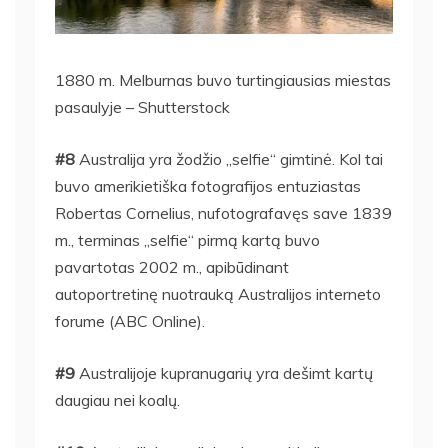
1880 m. Melburnas buvo turtingiausias miestas
pasaulyje – Shutterstock
#8
Australija yra žodžio „selfie“ gimtinė. Kol tai
buvo amerikietiška
fotografijos entuziastas
Robertas Cornelius, nufotografavęs save 1839
m., terminas „selfie“ pirmą kartą buvo
pavartotas 2002 m., apibūdinant
autoportretinę nuotrauką Australijos interneto
forume (ABC Online).
#9
Australijoje kupranugarių yra dešimt kartų
daugiau nei koalų.