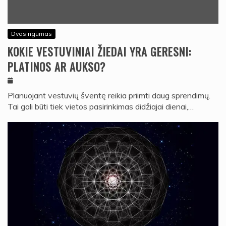
Dvasingumas
KOKIE VESTUVINIAI ŽIEDAI YRA GERESNI:
PLATINOS AR AUKSO?
Planuojant vestuvių šventę reikia priimti daug sprendimų.
Tai gali būti tiek vietos pasirinkimas didžiajai dienai,…