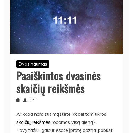
Dvasingumas
Paaiškintos dvasinės
skaičių reikšmės
Gugli
Ar kada nors susimąstėte, kodėl tam tikros
skaičių reikšmės
rodomos visą dieną?
Pavyzdžiui, galbūt esate įpratę dažnai pabusti