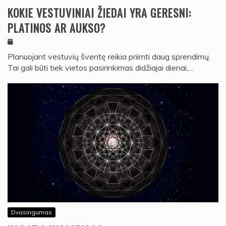
KOKIE VESTUVINIAI ŽIEDAI YRA GERESNI:
PLATINOS AR AUKSO?
Planuojant vestuvių šventę reikia priimti daug sprendimų.
Tai gali būti tiek vietos pasirinkimas didžiajai dienai,…
Dvasingumas