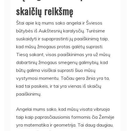
skaičių reikšmę
Štai apie ką mums sako angelai ir Šviesos
būtybės iš Aukštesnių karalysčių. Turėsime
suskaidyti ir supaprastinti jų paaiškinimą taip,
kad mūsų žmogaus protas galėtų suprasti.
Tiesą sakant, visas paaiškinimas yra už mūsų
dabartinių žmogaus smegenų galimybių, kad
būtų galima visiškai suprasti šiuo mūsų
vystymosi momentu. Tačiau gera žinia yra ta,
kad tai pasikeis, ir tai yra vienas iš skaičių
paaiškinimų.
Angelai mums sako, kad mūsų visata vibruoja
taip kaip paprasčiausiomis formomis čia Žemėje
yra matematika ir geometrija. Tai daug daugiau,