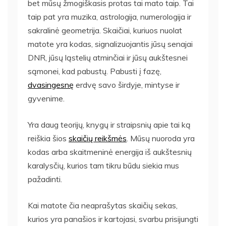
bet mūsų žmogiškasis protas tai mato taip. Tai
taip pat yra muzika, astrologija, numerologija ir
sakralinė geometrija. Skaičiai, kuriuos nuolat
matote yra kodas, signalizuojantis jūsų senajai
DNR, jūsų ląstelių atminčiai ir jūsų aukštesnei
sąmonei, kad pabustų. Pabusti į fazę,
dvasingesnę
erdvę savo širdyje, mintyse ir
gyvenime.
Yra daug teorijų, knygų ir straipsnių apie tai ką
reiškia šios
skaičių reikšmės
. Mūsų nuoroda yra
kodas arba skaitmeninė energija iš aukštesnių
karalysčių, kurios tam tikru būdu siekia mus
pažadinti.
Kai matote čia neaprašytas skaičių sekas,
kurios yra panašios ir kartojasi, svarbu prisijungti