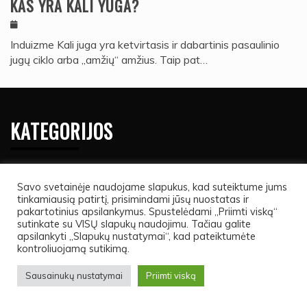
KAS YRA KALI YUGA?
Induizme Kali juga yra ketvirtasis ir dabartinis pasaulinio
jugų ciklo arba „amžių“ amžius. Taip pat…
KATEGORIJOS
Dvasingumas
Savo svetainėje naudojame slapukus, kad suteiktume jums
Faktai
tinkamiausią patirtį, prisimindami jūsų nuostatas ir
pakartotinius apsilankymus. Spustelėdami „Priimti viską“
Gyvūnai
sutinkate su VISŲ slapukų naudojimu. Tačiau galite
apsilankyti „Slapukų nustatymai“, kad pateiktumėte
Joga
kontroliuojamą sutikimą.
Keisti
Sausainukų nustatymai
Priimti viską
Kelionės