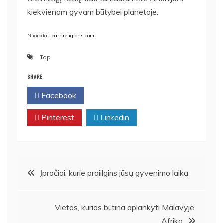
kiekvienam gyvam būtybei planetoje.
Nuoroda:
learnreligions.com
Top
SHARE
Facebook
Twitter
Pinterest
Linkedin
Navigacija
Įpročiai, kurie praiilgins jūsų gyvenimo laiką
tarp
Vietos, kurias būtina aplankyti Malavyje,
įrašų
Afrika