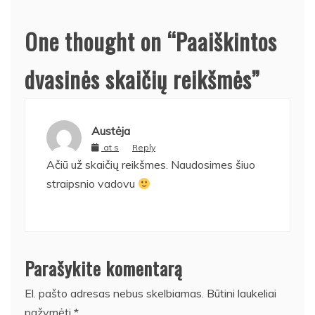
One thought on “
Paaiškintos
dvasinės skaičių reikšmės
”
Austėja
at s
Reply
Ačiū už skaičių reikšmes. Naudosimes šiuo
straipsnio vadovu
Parašykite komentarą
El. pašto adresas nebus skelbiamas.
Būtini laukeliai
pažymėti
*