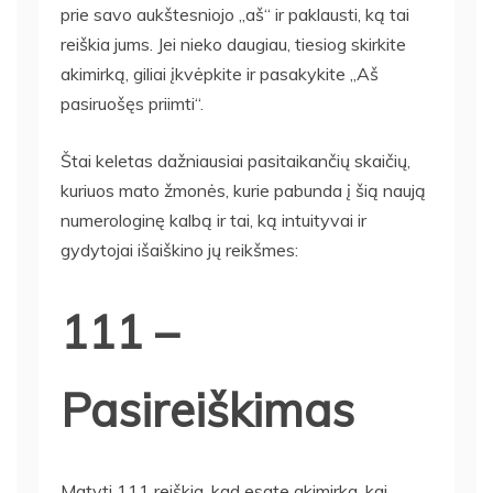
prie savo aukštesniojo „aš“ ir paklausti, ką tai
reiškia jums. Jei nieko daugiau, tiesiog skirkite
akimirką, giliai įkvėpkite ir pasakykite „Aš
pasiruošęs priimti“.
Štai keletas dažniausiai pasitaikančių skaičių,
kuriuos mato žmonės, kurie pabunda į šią naują
numerologinę kalbą ir tai, ką intuityvai ir
gydytojai išaiškino jų reikšmes:
111 –
Pasireiškimas
Matyti 111 reiškia, kad esate akimirka, kai