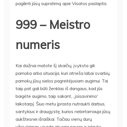
pagilinti jūsų supratimą apie Visatos paslaptis.
999 – Meistro
numeris
Kai dažnai matote šį skaičių, įvyksta gili
pamoka arba situacija, kuri atneša labai svarbių
pamokų jūsų sielos pagreitėjusiam augimui. Tai
taip pat gali būti ženklas iš dangaus, kad jūs
baigėte augimo, taip sakant, „įsisavinimo“
laikotarpį. Šiuo metu įprasta nutraukti darbus,
santykius ir draugystę, kurios nebetarnauja jūsų
aukštesnei išraiškai. Tačiau vienų durų
užsivėrimas visada atveria naujas ir įplauks