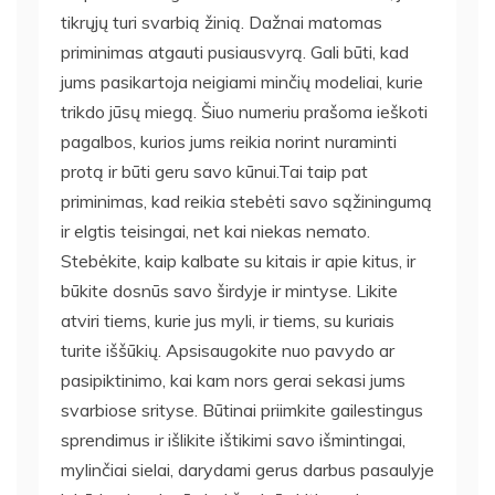
tikrųjų turi svarbią žinią. Dažnai matomas
priminimas atgauti pusiausvyrą. Gali būti, kad
jums pasikartoja neigiami minčių modeliai, kurie
trikdo jūsų miegą. Šiuo numeriu prašoma ieškoti
pagalbos, kurios jums reikia norint nuraminti
protą ir būti geru savo kūnui.Tai taip pat
priminimas, kad reikia stebėti savo sąžiningumą
ir elgtis teisingai, net kai niekas nemato.
Stebėkite, kaip kalbate su kitais ir apie kitus, ir
būkite dosnūs savo širdyje ir mintyse. Likite
atviri tiems, kurie jus myli, ir tiems, su kuriais
turite iššūkių. Apsisaugokite nuo pavydo ar
pasipiktinimo, kai kam nors gerai sekasi jums
svarbiose srityse. Būtinai priimkite gailestingus
sprendimus ir išlikite ištikimi savo išmintingai,
mylinčiai sielai, darydami gerus darbus pasaulyje