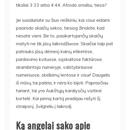
tiksliai 3:33 arba 4:44. Atrodo smalsu, tiesa?
Jei susiduriate su šiuo reiškiniu, kai visur eidami
pasirodo skaičių sekos, tiesiog žinokite, kad
nesate vieni. Be to, pasikartojančių skaičių
matyti ne tik jūsų laikrodžiuose. Skaičiai taip pat
patrauks jūsų dėmesį kainų etiketėse,
pardavimo kvituose, sąskaitose faktūrose,
skambintojo numeryje, valstybiniuose
numeriuose, skelbimų lentose ir visur! Daugelis
iš mūsų tai patiria, ir nėra ko bijoti. Paprasčiau
tariant, tai yra Aukštųjų karalysčių vizitinė
kortelė. Kai pirmą kartą pradėjau rašyti šį
straipsnį, žvilgteliu į laikrodį.
Ką angelai sako apie