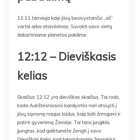
11:11 tarnauja kaip jūsų besivystančio „aš“
vartai arba atsivėrimas. Suvokti savo vietą
dabartiniame planetos pakilime.
12:12 – Dieviškasis
kelias
Skaičius 12:12 yra dieviškas skaičius. Tai rodo,
kada Aukštesniosios karalystės nori atsiųsti į
jūsų sąmonę naujus būdus, kaip būti žmogumi ir
patirti gyvenimą Žemėje. Tai tarsi jungiklis,
įjungtas, kad galėtumėte žengti į savo
Dieviškąjį Kelią, kad tarnautumėte žmonijai ir