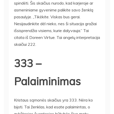
spindėti. Šis skaičius nurodo, kad karjeroje ar
asmeniniame gyvenime palikite savo ženklą
pasaulyje. „Tikėkite. Viskas bus gerai.
Nesijaudinkite dėl nieko, nes ši situacija gražiai
išsisprendžia visiems, kurie dalyvauja.” Tai
citata iš Doreen Virtue. Tai angelų interpretacija
skaičiui 222.
333 –
Palaiminimas
Kristaus sąmonės skaičius yra 333. Nėra ko
bijoti. Tai ženklas, kad esate palaimintas, o
aukštosios šventosios būtybės šiuo metu