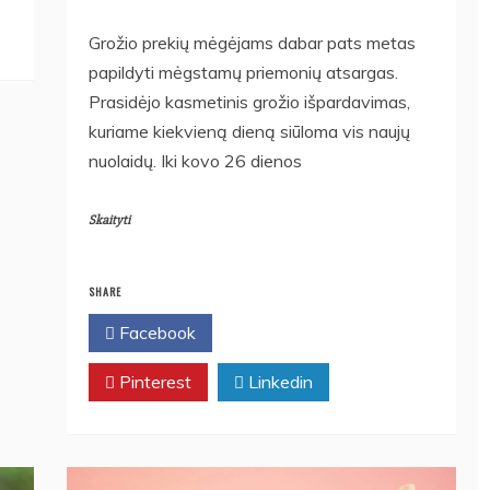
Grožio prekių mėgėjams dabar pats metas
papildyti mėgstamų priemonių atsargas.
Prasidėjo kasmetinis grožio išpardavimas,
kuriame kiekvieną dieną siūloma vis naujų
nuolaidų. Iki kovo 26 dienos
Skaityti
SHARE
Facebook
Twitter
Pinterest
Linkedin