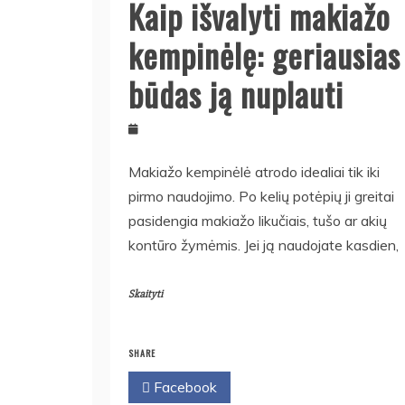
Kaip išvalyti makiažo
kempinėlę: geriausias
būdas ją nuplauti
Makiažo kempinėlė atrodo idealiai tik iki
pirmo naudojimo. Po kelių potėpių ji greitai
pasidengia makiažo likučiais, tušo ar akių
kontūro žymėmis. Jei ją naudojate kasdien,
Skaityti
SHARE
Facebook
Twitter