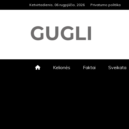
Skip
Ketvirtadienis, 06 rugpjūčio, 2026
Privatumo politika
to
content
GUGLI
RASKITE KARŠČIAUSIAS PASK
VIKTORINOS, SVEIKATOS NAU
Kelionės
Faktai
Sveikata