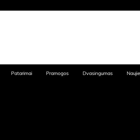
UTINES NAUJIENAS, DVASINGUMAS, KE
JIENOS, POPULIARIAUSIOS NAUJIENOS
Patarimai
Pramogos
Dvasingumas
Nauji