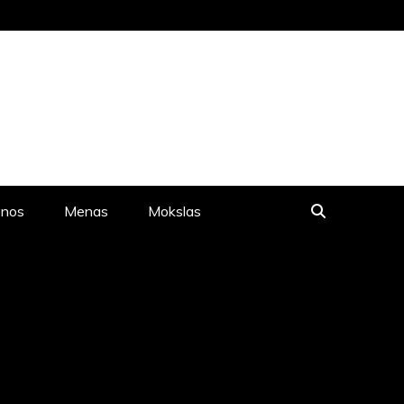
LIONĖS NAUJIENOS, MENAS,
enos
Menas
Mokslas