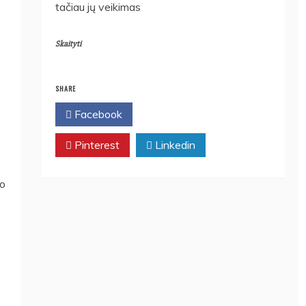
tačiau jų veikimas
Skaityti
SHARE
Facebook
Twitter
Pinterest
Linkedin
po