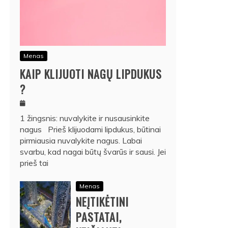
Menas
KAIP KLIJUOTI NAGŲ LIPDUKUS
?
1 žingsnis: nuvalykite ir nusausinkite
nagus Prieš klijuodami lipdukus, būtinai
pirmiausia nuvalykite nagus. Labai
svarbu, kad nagai būtų švarūs ir sausi. Jei
prieš tai
Menas
NEĮTIKĖTINI
PASTATAI,