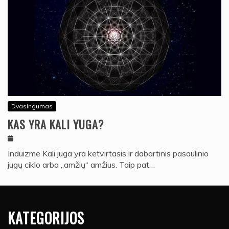
Dvasingumas
KAS YRA KALI YUGA?
Induizme Kali juga yra ketvirtasis ir dabartinis pasaulinio
jugų ciklo arba „amžių“ amžius. Taip pat…
KATEGORIJOS