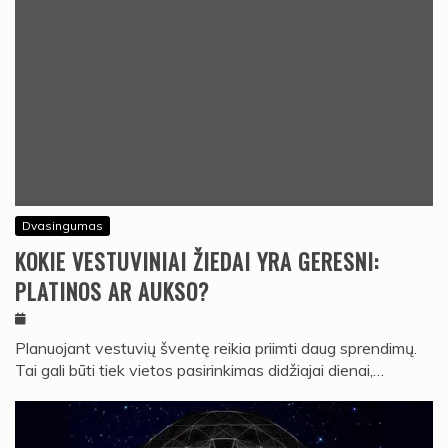
Dvasingumas
KOKIE VESTUVINIAI ŽIEDAI YRA GERESNI:
PLATINOS AR AUKSO?
Planuojant vestuvių šventę reikia priimti daug sprendimų.
Tai gali būti tiek vietos pasirinkimas didžiajai dienai,…