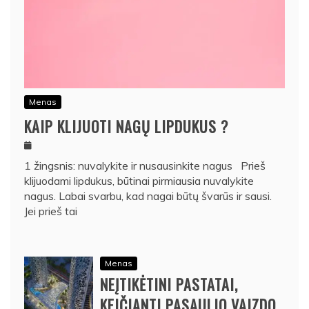
Menas
KAIP KLIJUOTI NAGŲ LIPDUKUS ?
1 žingsnis: nuvalykite ir nusausinkite nagus Prieš
klijuodami lipdukus, būtinai pirmiausia nuvalykite
nagus. Labai svarbu, kad nagai būtų švarūs ir sausi.
Jei prieš tai
Menas
NEĮTIKĖTINI PASTATAI,
KEIČIANTI PASAULIO VAIZDO