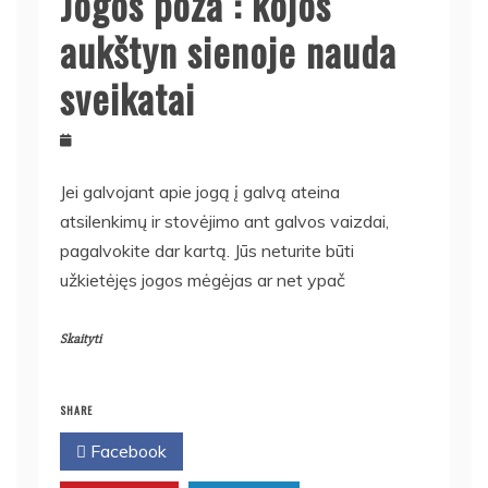
Jogos poza : kojos
aukštyn sienoje nauda
sveikatai
Jei galvojant apie jogą į galvą ateina
atsilenkimų ir stovėjimo ant galvos vaizdai,
pagalvokite dar kartą. Jūs neturite būti
užkietėjęs jogos mėgėjas ar net ypač
Skaityti
SHARE
Facebook
Twitter