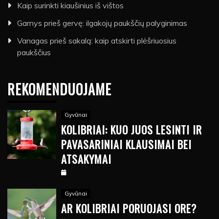
Kaip surinkti kiaušinius iš vištos
Garnys prieš gervę: ilgakojų paukščių palyginimas
Vanagas prieš sakalą: kaip atskirti plėšriuosius
paukščius
REKOMENDUOJAME
Gyvūnai
KOLIBRIAI: KUO JUOS LESINTI IR
PAVASARINIAI KLAUSIMAI BEI
ATSAKYMAI
Gyvūnai
AR KOLIBRIAI PORUOJASI ORE?