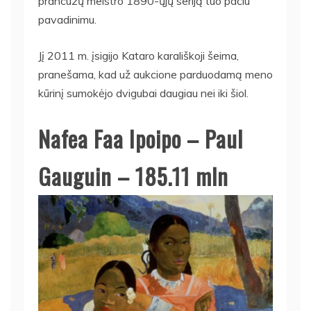
prancūzų meistro 1890-ųjų seriją tuo pačiu
pavadinimu.
Jį 2011 m. įsigijo Kataro karališkoji šeima,
pranešama, kad už aukcione parduodamą meno
kūrinį sumokėjo dvigubai daugiau nei iki šiol.
Nafea Faa Ipoipo – Paul
Gauguin – 185.11 mln