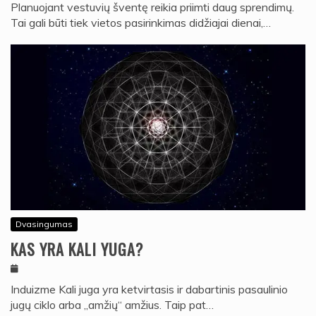
Planuojant vestuvių šventę reikia priimti daug sprendimų.
Tai gali būti tiek vietos pasirinkimas didžiajai dienai,…
Dvasingumas
KAS YRA KALI YUGA?
Induizme Kali juga yra ketvirtasis ir dabartinis pasaulinio
jugų ciklo arba „amžių“ amžius. Taip pat…