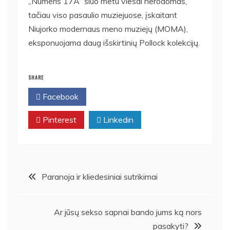
„Numeris 17A“ šiuo metu viešai nerodomas,
tačiau viso pasaulio muziejuose, įskaitant
Niujorko modernaus meno muziejų (MOMA),
eksponuojama daug išskirtinių Pollock kolekcijų.
SHARE
Facebook
Twitter
Pinterest
Linkedin
Navigacija
Paranoja ir kliedesiniai sutrikimai
tarp
Ar jūsų sekso sapnai bando jums ką nors
įrašų
pasakyti?