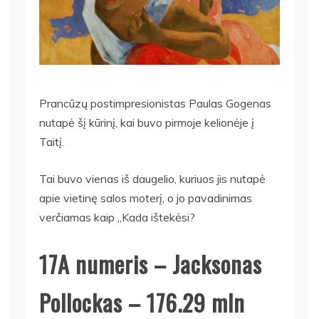
Prancūzų postimpresionistas Paulas Gogenas
nutapė šį kūrinį, kai buvo pirmoje kelionėje į
Taitį.
Tai buvo vienas iš daugelio, kuriuos jis nutapė
apie vietinę salos moterį, o jo pavadinimas
verčiamas kaip „Kada ištekėsi?
17A numeris – Jacksonas
Pollockas – 176.29 mln