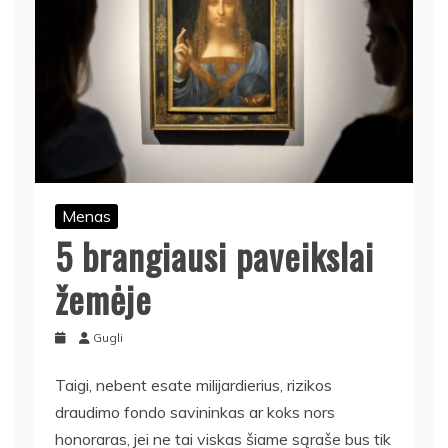
Menas
5 brangiausi paveikslai
žemėje
Gugli
Taigi, nebent esate milijardierius, rizikos
draudimo fondo savininkas ar koks nors
honoraras, jei ne tai viskas šiame sąraše bus tik