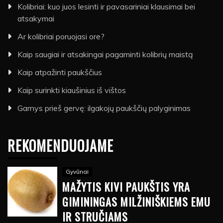
Kolibriai: kuo juos lesinti ir pavasariniai klausimai bei
atsakymai
Ar kolibriai poruojasi ore?
Kaip saugiai ir atsakingai pagaminti kolibrių maistą
Kaip atpažinti paukščius
Kaip surinkti kiaušinius iš vištos
Garnys prieš gervę: ilgakojų paukščių palyginimas
REKOMENDUOJAME
Gyvūnai
MAŽYTIS KIVI PAUKŠTIS YRA
GIMININGAS MILŽINIŠKIEMS EMU
IR STRUČIAMS