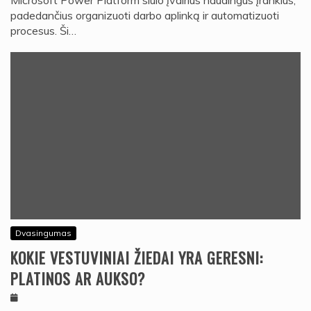
Microsoft Power Platform siūlo įvairius naudingus įrankius,
padedančius organizuoti darbo aplinką ir automatizuoti
procesus. Ši…
Dvasingumas
KOKIE VESTUVINIAI ŽIEDAI YRA GERESNI:
PLATINOS AR AUKSO?