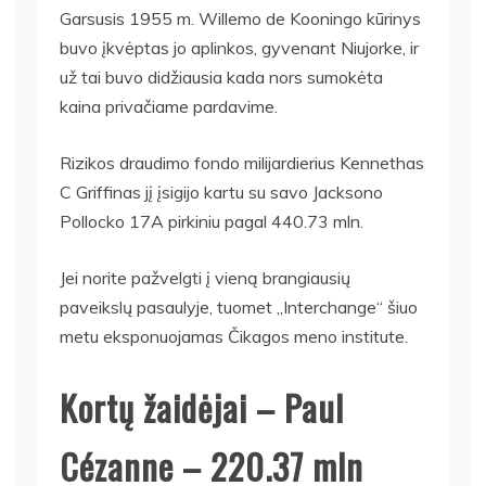
Garsusis 1955 m. Willemo de Kooningo kūrinys
buvo įkvėptas jo aplinkos, gyvenant Niujorke, ir
už tai buvo didžiausia kada nors sumokėta
kaina privačiame pardavime.
Rizikos draudimo fondo milijardierius Kennethas
C Griffinas jį įsigijo kartu su savo Jacksono
Pollocko 17A pirkiniu pagal 440.73 mln.
Jei norite pažvelgti į vieną brangiausių
paveikslų pasaulyje, tuomet „Interchange“ šiuo
metu eksponuojamas Čikagos meno institute.
Kortų žaidėjai – Paul
Cézanne – 220.37 mln