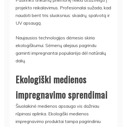
Pasirinkti tinkamą priemonę reikia atsižvelgti į
projekto reikalavimus. Profesionalai sužada, kad
naudoti bent tris sluoksnius: skaidrų, spalvotą ir
UV apsaugą.
Naujausios technologijos dėmesio skiria
ekologiškumui. Sėmenų aliejaus pagrindu
gaminti impregnantai populiarėja dėl natūralių
dalių.
Ekologiški medienos
impregnavimo sprendimai
Šiuolaikinė medienos apsauga vis dažniau
rūpinasi aplinka. Ekologiški medienos
impregnavimo produktai tampa pagrindiniu