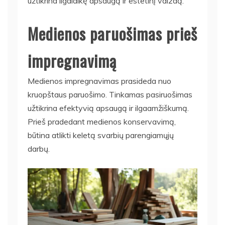
užtikrina ilgalaikę apsaugą ir estetinį vaizdą.
Medienos paruošimas prieš
impregnavimą
Medienos impregnavimas prasideda nuo
kruopštaus paruošimo. Tinkamas pasiruošimas
užtikrina efektyvią apsaugą ir ilgaamžiškumą.
Prieš pradedant medienos konservavimą,
būtina atlikti keletą svarbių parengiamųjų
darbų.