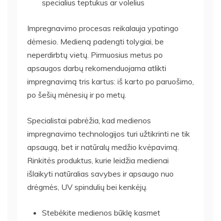
specialius teptukus ar volelius
Impregnavimo procesas reikalauja ypatingo
dėmesio. Medieną padengti tolygiai, be
neperdirbtų vietų. Pirmuosius metus po
apsaugos darbų rekomenduojama atlikti
impregnavimą tris kartus: iš karto po paruošimo,
po šešių mėnesių ir po metų.
Specialistai pabrėžia, kad medienos
impregnavimo technologijos turi užtikrinti ne tik
apsaugą, bet ir natūralų medžio kvėpavimą.
Rinkitės produktus, kurie leidžia medienai
išlaikyti natūralias savybes ir apsaugo nuo
drėgmės, UV spindulių bei kenkėjų.
Stebėkite medienos būklę kasmet