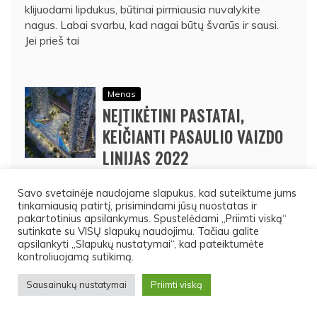
klijuodami lipdukus, būtinai pirmiausia nuvalykite
nagus. Labai svarbu, kad nagai būtų švarūs ir sausi.
Jei prieš tai
Menas
NEĮTIKĖTINI PASTATAI,
KEIČIANTI PASAULIO VAIZDO
LINIJAS 2022
Savo svetainėje naudojame slapukus, kad suteiktume jums
tinkamiausią patirtį, prisimindami jūsų nuostatas ir
Menas
pakartotinius apsilankymus. Spustelėdami „Priimti viską“
5 BRANGIAUSI DEIMANTAI
sutinkate su VISŲ slapukų naudojimu. Tačiau galite
apsilankyti „Slapukų nustatymai“, kad pateiktumėte
PASAULYJE
kontroliuojamą sutikimą.
Sausainukų nustatymai
Priimti viską