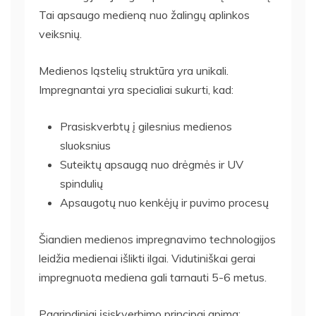
Tai apsaugo medieną nuo žalingų aplinkos
veiksnių.
Medienos ląstelių struktūra yra unikali.
Impregnantai yra specialiai sukurti, kad:
Prasiskverbtų į gilesnius medienos
sluoksnius
Suteiktų apsaugą nuo drėgmės ir UV
spindulių
Apsaugotų nuo kenkėjų ir puvimo procesų
Šiandien medienos impregnavimo technologijos
leidžia medienai išlikti ilgai. Vidutiniškai gerai
impregnuota mediena gali tarnauti 5-6 metus.
Pagrindiniai įsiskverbimo principai apima: