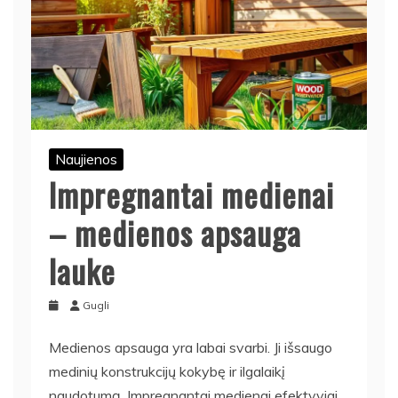
Naujienos
Impregnantai medienai
– medienos apsauga
lauke
Gugli
Medienos apsauga yra labai svarbi. Ji išsaugo
medinių konstrukcijų kokybę ir ilgalaikį
naudotumą. Impregnantai medienai efektyviai