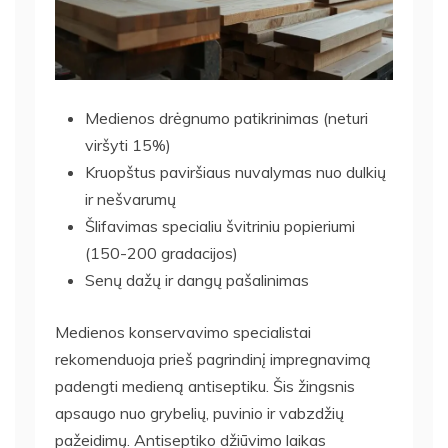
Medienos drėgnumo patikrinimas (neturi
viršyti 15%)
Kruopštus paviršiaus nuvalymas nuo dulkių
ir nešvarumų
Šlifavimas specialiu švitriniu popieriumi
(150-200 gradacijos)
Senų dažų ir dangų pašalinimas
Medienos konservavimo specialistai
rekomenduoja prieš pagrindinį impregnavimą
padengti medieną antiseptiku. Šis žingsnis
apsaugo nuo grybelių, puvinio ir vabzdžių
pažeidimų. Antiseptiko džiūvimo laikas