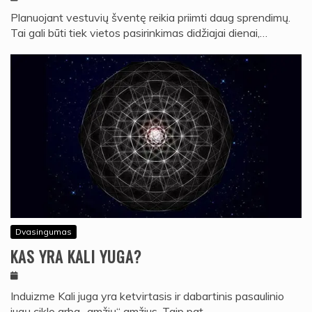
Planuojant vestuvių šventę reikia priimti daug sprendimų.
Tai gali būti tiek vietos pasirinkimas didžiajai dienai,…
Dvasingumas
KAS YRA KALI YUGA?
Induizme Kali juga yra ketvirtasis ir dabartinis pasaulinio
jugų ciklo arba „amžių“ amžius. Taip pat…