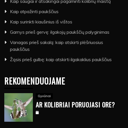
Kaip saugiai ir atsakingai pagaminti kolibrių maistą
Kaip atpažinti paukščius
Kaip surinkti kiaušinius iš vištos
Garnys prieš gervę: ilgakojų paukščių palyginimas
Vanagas prieš sakalą: kaip atskirti plėšriuosius
paukščius
Žąsis prieš gulbę: kaip atskirti ilgakaklius paukščius
REKOMENDUOJAME
Gyvūnai
AR KOLIBRIAI PORUOJASI ORE?