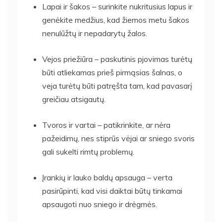
Lapai ir šakos – surinkite nukritusius lapus ir
genėkite medžius, kad žiemos metu šakos
nenulūžtų ir nepadarytų žalos.
Vejos priežiūra – paskutinis pjovimas turėtų
būti atliekamas prieš pirmąsias šalnas, o
veja turėtų būti patręšta tam, kad pavasarį
greičiau atsigautų.
Tvoros ir vartai – patikrinkite, ar nėra
pažeidimų, nes stiprūs vėjai ar sniego svoris
gali sukelti rimtų problemų.
Įrankių ir lauko baldų apsauga – verta
pasirūpinti, kad visi daiktai būtų tinkamai
apsaugoti nuo sniego ir drėgmės.