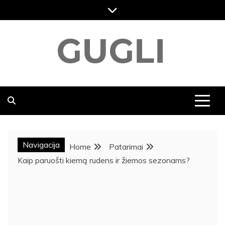
Skip
to
content
GUGLI
RASKITE KARŠČIAUSIAS PASKUTINES NAUJIENAS,
DVASINGUMAS, KELIONĖS NAUJIENOS, MENAS,
VIKTORINOS, SVEIKATOS NAUJIENOS,
POPULIARIAUSIOS NAUJIENOS
Navigacija
Home
Patarimai
Kaip paruošti kiemą rudens ir žiemos sezonams?