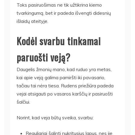
Toks pasiruošimas ne tik užtikrina kiemo
tvarkingumą, bet ir padeda išvengti didesnių
išlaidų ateityje.
Kodėl svarbu tinkamai
paruošti veją?
Daugelis žmonių mano, kad ruduo yra metas,
kai apie veją galima pamiršti iki pavasario,
tačiau tai nėra tiesa. Rudens priežiūra padeda
vejai atsigauti po vasaros karščių ir pasiruošti
šalčiui.
Norint, kad veja būtų sveika, svarbu:
Reguliariai šalinti nukritusius lapus, nes jie