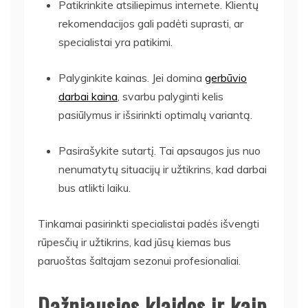
Patikrinkite atsiliepimus internete. Klientų
rekomendacijos gali padėti suprasti, ar
specialistai yra patikimi.
Palyginkite kainas. Jei domina
gerbūvio
darbai kaina
, svarbu palyginti kelis
pasiūlymus ir išsirinkti optimalų variantą.
Pasirašykite sutartį. Tai apsaugos jus nuo
nenumatytų situacijų ir užtikrins, kad darbai
bus atlikti laiku.
Tinkamai pasirinkti specialistai padės išvengti
rūpesčių ir užtikrins, kad jūsų kiemas bus
paruoštas šaltajam sezonui profesionaliai.
Dažniausios klaidos ir kaip