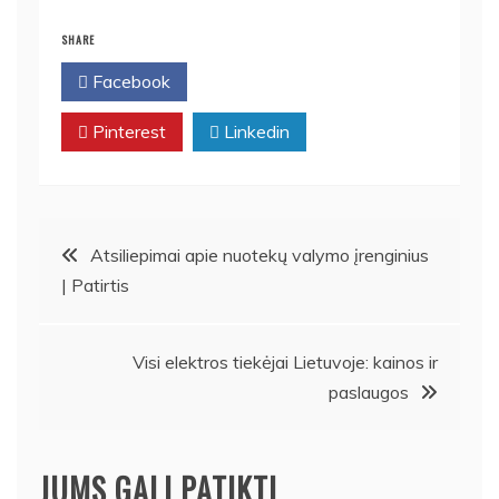
SHARE
Facebook
Twitter
Pinterest
Linkedin
Navigacija
Atsiliepimai apie nuotekų valymo įrenginius
| Patirtis
tarp
įrašų
Visi elektros tiekėjai Lietuvoje: kainos ir
paslaugos
JUMS GALI PATIKTI