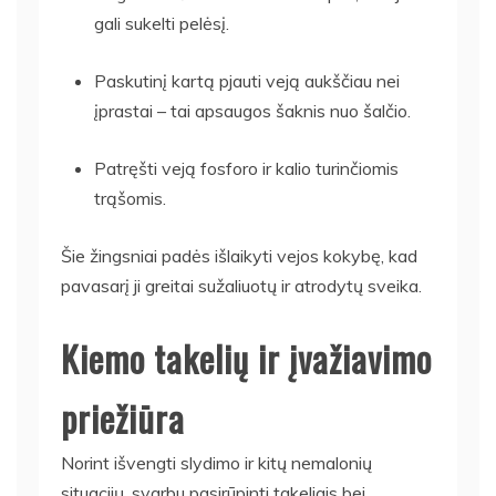
gali sukelti pelėsį.
Paskutinį kartą pjauti veją aukščiau nei
įprastai – tai apsaugos šaknis nuo šalčio.
Patręšti veją fosforo ir kalio turinčiomis
trąšomis.
Šie žingsniai padės išlaikyti vejos kokybę, kad
pavasarį ji greitai sužaliuotų ir atrodytų sveika.
Kiemo takelių ir įvažiavimo
priežiūra
Norint išvengti slydimo ir kitų nemalonių
situacijų, svarbu pasirūpinti takeliais bei