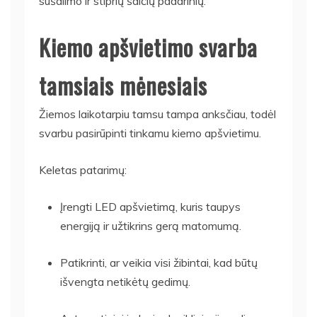
sušalimo ir stiprių šalčių padarinių.
Kiemo apšvietimo svarba
tamsiais mėnesiais
Žiemos laikotarpiu tamsu tampa anksčiau, todėl
svarbu pasirūpinti tinkamu kiemo apšvietimu.
Keletas patarimų:
Įrengti LED apšvietimą, kuris taupys
energiją ir užtikrins gerą matomumą.
Patikrinti, ar veikia visi žibintai, kad būtų
išvengta netikėtų gedimų.