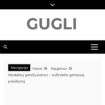
Skip
to
content
GUGLI
RASKITE KARŠČIAUSIAS PASKUTINES NAUJIENAS,
DVASINGUMAS, KELIONĖS NAUJIENOS, MENAS,
VIKTORINOS, SVEIKATOS NAUJIENOS,
POPULIARIAUSIOS NAUJIENOS
Navigacija
Home
Naujienos
Modulinių garažų kainos – sužinokite geriausią
pasiūlymą