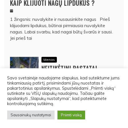
KAIP KLIJUOTI NAGŲ LIPDUKUS ?
1 žingsnis: nuvalykite ir nusausinkite nagus Prieš
klijuodami lipdukus, būtinai pirmiausia nuvalykite
nagus. Labai svarbu, kad nagai būtų švarūs ir sausi.
Jei prieš tai
Menas
NEĮTIKĖTINI PASTATAI,
KEIČIANTI PASAULIO VAIZDO
Savo svetainėje naudojame slapukus, kad suteiktume jums
tinkamiausią patirtį, prisimindami jūsų nuostatas ir
LINIJAS 2022
pakartotinius apsilankymus. Spustelėdami „Priimti viską“
sutinkate su VISŲ slapukų naudojimu. Tačiau galite
apsilankyti „Slapukų nustatymai“, kad pateiktumėte
kontroliuojamą sutikimą.
Menas
5 BRANGIAUSI DEIMANTAI
Sausainukų nustatymai
Priimti viską
PASAULYJE