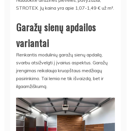
Naudokite difuzines plėveles, pavyzdžiui,
STROTEX. Jų kaina yra apie 1,07-1,49 € už m².
Garažų sienų apdailos
variantai
Renkantis modulinių garažų sienų apdailą,
svarbu atsižvelgti į įvairius aspektus. Garažų
įrengimas reikalauja kruopštaus medžiagų
pasirinkimo. Tai lemia ne tik išvaizdą, bet ir
ilgaamžiškumą.