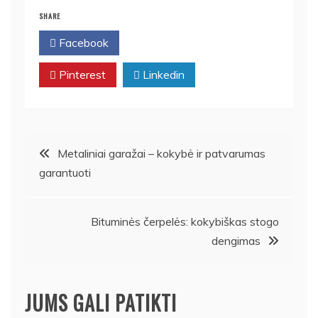
SHARE
Facebook
Twitter
Pinterest
Linkedin
Navigacija
Metaliniai garažai – kokybė ir patvarumas
garantuoti
tarp
įrašų
Bituminės čerpelės: kokybiškas stogo
dengimas
JUMS GALI PATIKTI