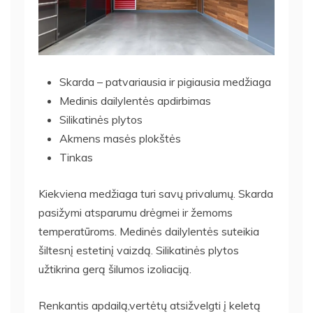
Skarda – patvariausia ir pigiausia medžiaga
Medinis dailylentės apdirbimas
Silikatinės plytos
Akmens masės plokštės
Tinkas
Kiekviena medžiaga turi savų privalumų. Skarda
pasižymi atsparumu drėgmei ir žemoms
temperatūroms. Medinės dailylentės suteikia
šiltesnį estetinį vaizdą. Silikatinės plytos
užtikrina gerą šilumos izoliaciją.
Renkantis apdailą,vertėtų atsižvelgti į keletą