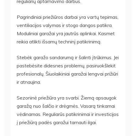
reguliarių aptarnavimo darbus.
Pagrindiniai priežiūros darbai yra vartų tepimas,
ventiliacijos valymas ir stogo dangos patikra.
Moduliniai garažai yra jautrūs aplinkai. Kasmet
reikia atlikti išsamų techninį patikrinimą.
Stebėk garažo sandarumą ir šalinti įtrūkimus. Jei
pastebėsite didesnes problemų, pasiruokšlekit
profesionalų. Šiuolaikiniai garažai lengvai prižiūri
ir atnaujina.
Sezoninė priežiūra yra svarbi. Žiemą apsaugok
garažą nuo šalčio ir drėgmės. Vasarą tinkamai
vėdinamas. Reguliarūs patikrinimai ir investicijos
į priežiūrą padės garažui tarnauti ilgai.