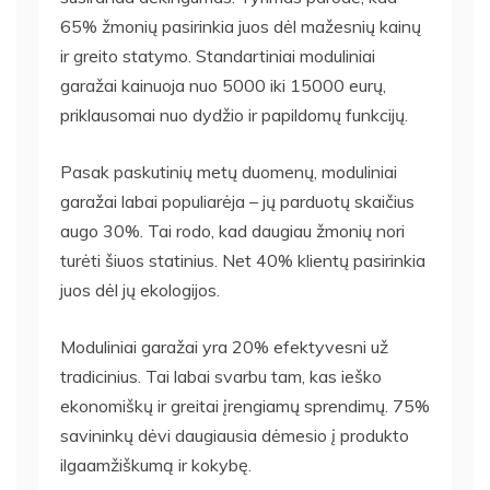
65% žmonių pasirinkia juos dėl mažesnių kainų
ir greito statymo. Standartiniai moduliniai
garažai kainuoja nuo 5000 iki 15000 eurų,
priklausomai nuo dydžio ir papildomų funkcijų.
Pasak paskutinių metų duomenų, moduliniai
garažai labai populiarėja – jų parduotų skaičius
augo 30%. Tai rodo, kad daugiau žmonių nori
turėti šiuos statinius. Net 40% klientų pasirinkia
juos dėl jų ekologijos.
Moduliniai garažai yra 20% efektyvesni už
tradicinius. Tai labai svarbu tam, kas ieško
ekonomiškų ir greitai įrengiamų sprendimų. 75%
savininkų dėvi daugiausia dėmesio į produkto
ilgaamžiškumą ir kokybę.