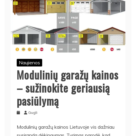
Naujienos
Modulinių garažų kainos
– sužinokite geriausią
pasiūlymą
Gugli
Modulinių garažų kainos Lietuvoje vis dažniau
susiranda dėkingumas. Tyrimas parodė, kad