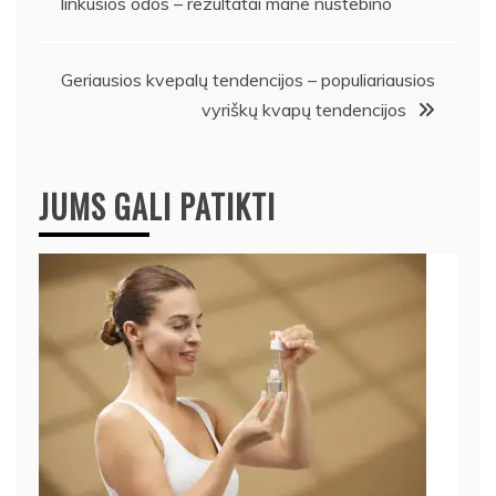
linkusios odos – rezultatai mane nustebino
tarp
įrašų
Geriausios kvepalų tendencijos – populiariausios
vyriškų kvapų tendencijos
JUMS GALI PATIKTI