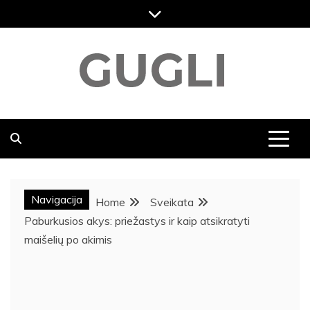
Skip
to
content
GUGLI
RASKITE KARŠČIAUSIAS PASKUTINES NAUJIENAS,
DVASINGUMAS, KELIONĖS NAUJIENOS, MENAS,
VIKTORINOS, SVEIKATOS NAUJIENOS,
POPULIARIAUSIOS NAUJIENOS
Navigacija
Home
Sveikata
Paburkusios akys: priežastys ir kaip atsikratyti
maišelių po akimis