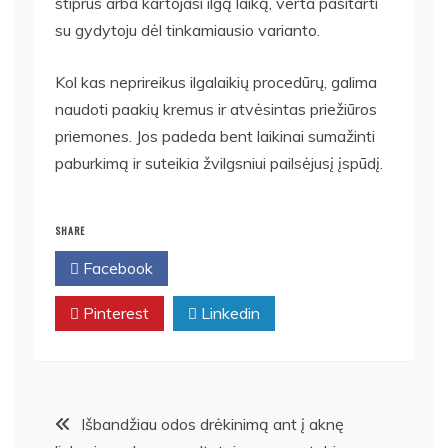
stiprus arba kartojasi ilgą laiką, verta pasitarti
su gydytoju dėl tinkamiausio varianto.
Kol kas neprireikus ilgalaikių procedūrų, galima
naudoti paakių kremus ir atvėsintas priežiūros
priemones. Jos padeda bent laikinai sumažinti
paburkimą ir suteikia žvilgsniui pailsėjusį įspūdį.
SHARE
Facebook
Twitter
Pinterest
Linkedin
Navigacija
Išbandžiau odos drėkinimą ant į aknę