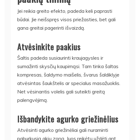
Jei reikia greito efekto, padeda keli paprasti
būdai. Jie neišspręs visos priežasties, bet gali
gana greitai pagerinti išvaizdą.
Atvėsinkite paakius
Šaltis padeda susiaurinti kraujagysles ir
sumažinti skysčių kaupimąsi. Tam tinka šaltas
kompresas, šaldymo maišelis, švarus šaldiklyje
atvėsintas šaukštelis ar specialus masažuoklis.
Net vėsinantis volelis gali suteikti greitą
palengvėjimą.
Išbandykite agurko griežinėlius
Atvėsinti agurko griežinėliai gali nuraminti
paburkusią akių zoną. Juos reikėtų uždėti ant