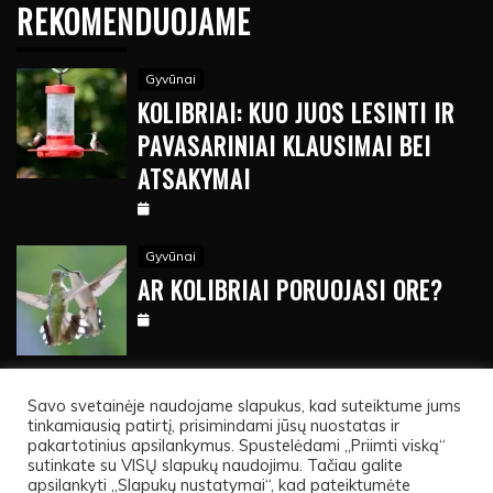
REKOMENDUOJAME
Gyvūnai
KOLIBRIAI: KUO JUOS LESINTI IR
PAVASARINIAI KLAUSIMAI BEI
ATSAKYMAI
Gyvūnai
AR KOLIBRIAI PORUOJASI ORE?
Savo svetainėje naudojame slapukus, kad suteiktume jums
tinkamiausią patirtį, prisimindami jūsų nuostatas ir
pakartotinius apsilankymus. Spustelėdami „Priimti viską“
sutinkate su VISŲ slapukų naudojimu. Tačiau galite
apsilankyti „Slapukų nustatymai“, kad pateiktumėte
All Rights Reserved 2023.