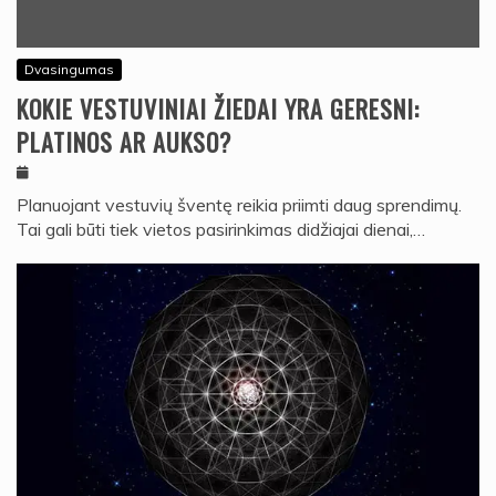
Dvasingumas
KOKIE VESTUVINIAI ŽIEDAI YRA GERESNI:
PLATINOS AR AUKSO?
Planuojant vestuvių šventę reikia priimti daug sprendimų.
Tai gali būti tiek vietos pasirinkimas didžiajai dienai,…