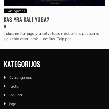
Dvasingumas
KAS YRA KALI YUGA?
Induizme Kali juga yra ketvirtasis ir dabartinis pasaulinio
jugų ciklo arba „amžių“ amžius. Taip pat…
KATEGORIJOS
Dvasingumas
Faktai
Gyvūnai
Joga