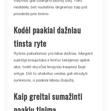
valymas gali sudirginti jautrią odą. Toks
nedidelis, bet nuolatinis dirginimas taip pat
prisideda prie tinimo.
Kodėl paakiai dažniau
tinsta ryte
Rytinis paburkimas yra labai dažnas. Miegant
sulėtėja kraujotaka ir limfos tekėjimas aplink
akis, todėl skysčiai lengviau kaupiasi šioje
srityje. Dėl to atsikėlus veidas gali atrodyti
sunkesnis, o paakiai labiau išsipūtę.
Kaip greitai sumažinti
paakių tinimą