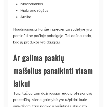
Niacinamidas
Hialurono rūgštis
Arnika
Naudingiausia, kai šie ingredientai sudėtyje yra
paminėti ne pačioje pabaigoje. Tai dažnai rodo,
kad jų produkte yra daugiau.
Ar galima paakių
maišelius panaikinti visam
laikui
Taip, tačiau tam dažniausiai reikia profesionalių
procedūrų. Viena galimybė yra užpildai, kurie
suleidžiami tarp paakio ir viršutinės skruosto