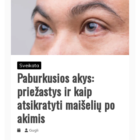
Sveikata
Paburkusios akys:
priežastys ir kaip
atsikratyti maišelių po
akimis
Gugli