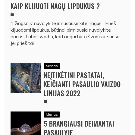
KAIP KLIJUOTI NAGŲ LIPDUKUS ?
1 žingsnis: nuvalykite ir nusausinkite nagus Prieš
klijuodami lipdukus, būtinai pirmiausia nuvalykite
nagus. Labai svarbu, kad nagai būtų švarūs ir sausi.
Jei prieš tai
Menas
NEĮTIKĖTINI PASTATAI,
KEIČIANTI PASAULIO VAIZDO
LINIJAS 2022
Menas
5 BRANGIAUSI DEIMANTAI
PASAULYJE