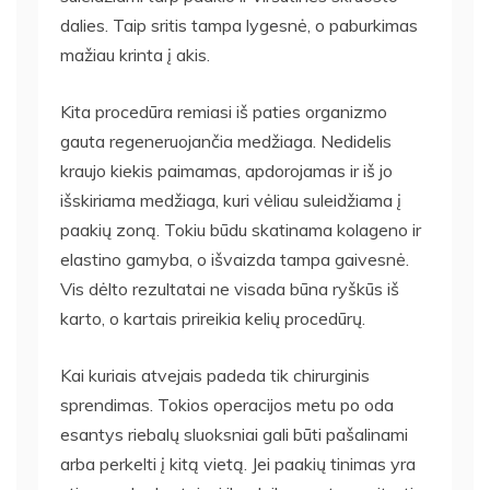
dalies. Taip sritis tampa lygesnė, o paburkimas
mažiau krinta į akis.
Kita procedūra remiasi iš paties organizmo
gauta regeneruojančia medžiaga. Nedidelis
kraujo kiekis paimamas, apdorojamas ir iš jo
išskiriama medžiaga, kuri vėliau suleidžiama į
paakių zoną. Tokiu būdu skatinama kolageno ir
elastino gamyba, o išvaizda tampa gaivesnė.
Vis dėlto rezultatai ne visada būna ryškūs iš
karto, o kartais prireikia kelių procedūrų.
Kai kuriais atvejais padeda tik chirurginis
sprendimas. Tokios operacijos metu po oda
esantys riebalų sluoksniai gali būti pašalinami
arba perkelti į kitą vietą. Jei paakių tinimas yra