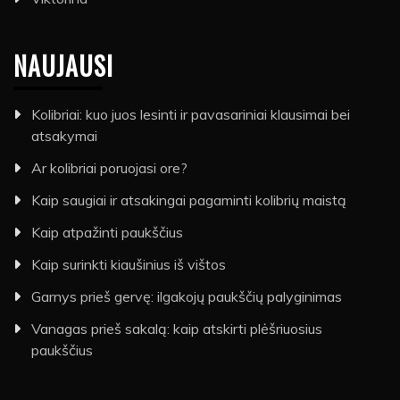
NAUJAUSI
Kolibriai: kuo juos lesinti ir pavasariniai klausimai bei
atsakymai
Ar kolibriai poruojasi ore?
Kaip saugiai ir atsakingai pagaminti kolibrių maistą
Kaip atpažinti paukščius
Kaip surinkti kiaušinius iš vištos
Garnys prieš gervę: ilgakojų paukščių palyginimas
Vanagas prieš sakalą: kaip atskirti plėšriuosius
paukščius