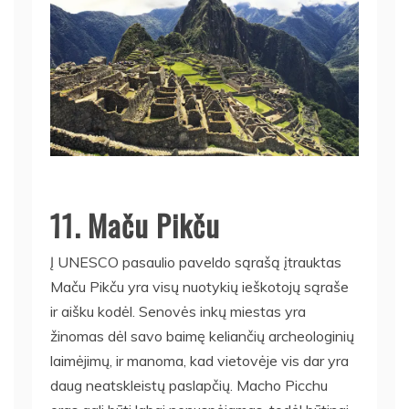
11. Maču Pikču
Į UNESCO pasaulio paveldo sąrašą įtrauktas
Maču Pikču yra visų nuotykių ieškotojų sąraše
ir aišku kodėl. Senovės inkų miestas yra
žinomas dėl savo baimę keliančių archeologinių
laimėjimų, ir manoma, kad vietovėje vis dar yra
daug neatskleistų paslapčių. Macho Picchu