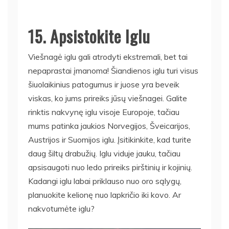
15. Apsistokite Iglu
Viešnagė iglu gali atrodyti ekstremali, bet tai
nepaprastai įmanoma! Šiandienos iglu turi visus
šiuolaikinius patogumus ir juose yra beveik
viskas, ko jums prireiks jūsų viešnagei. Galite
rinktis nakvynę iglu visoje Europoje, tačiau
mums patinka jaukios Norvegijos, Šveicarijos,
Austrijos ir Suomijos iglu. Įsitikinkite, kad turite
daug šiltų drabužių. Iglu viduje jauku, tačiau
apsisaugoti nuo ledo prireiks pirštinių ir kojinių.
Kadangi iglu labai priklauso nuo oro sąlygų,
planuokite kelionę nuo lapkričio iki kovo. Ar
nakvotumėte iglu?