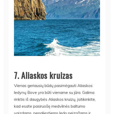
7. Aliaskos kruizas
Vienas geriausių būdų pasimėgauti Aliaskos
ledynų šlove yra būti viename su jūra. Galima
rinktis iš daugybės Aliaskos kruizų, įsitikinkite,
kad esate pasiruošę medvilnės baltumo
vaizdams, nepaliestiems ledo peizažams ir