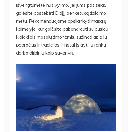
išvengtumėte nusivylimo. Jei jums pasiseks,
galėsite pastebėti Didįjį penketuką žaidimo
metu. Rekomenduojame apsilankyti masajų
kaimelyje, kur galėsite pabendrauti su pusiau
klajokliais masajų žmonėmis, sužinoti apie jų
papročius ir tradicijas ir netgi įsigyti jų rankų
darbo dirbinių kaip suvenyrų.