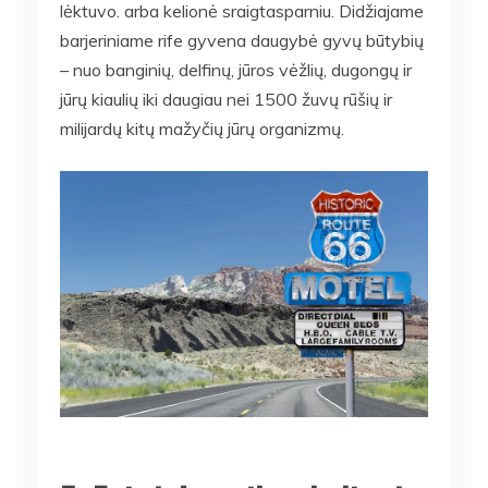
lėktuvo. arba kelionė sraigtasparniu. Didžiajame
barjeriniame rife gyvena daugybė gyvų būtybių
– nuo ​​banginių, delfinų, jūros vėžlių, dugongų ir
jūrų kiaulių iki daugiau nei 1500 žuvų rūšių ir
milijardų kitų mažyčių jūrų organizmų.