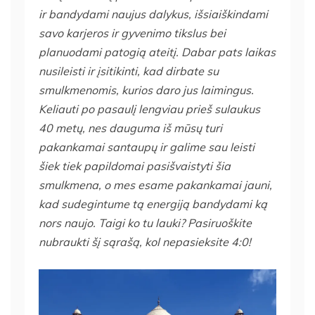
ir bandydami naujus dalykus, išsiaiškindami
savo karjeros ir gyvenimo tikslus bei
planuodami patogią ateitį. Dabar pats laikas
nusileisti ir įsitikinti, kad dirbate su
smulkmenomis, kurios daro jus laimingus.
Keliauti po pasaulį lengviau prieš sulaukus
40 metų, nes dauguma iš mūsų turi
pakankamai santaupų ir galime sau leisti
šiek tiek papildomai pasišvaistyti šia
smulkmena, o mes esame pakankamai jauni,
kad sudegintume tą energiją bandydami ką
nors naujo. Taigi ko tu lauki? Pasiruoškite
nubraukti šį sąrašą, kol nepasieksite 4:0!