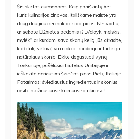
Šis skirtas gurmanams. Kaip paaiškintų bet
kuris kulinarijos žinovas, itališkame maiste yra
daug daugiau nei makaronai ir picos. Nesvarbu,
ar sekate Elžbietos pėdomis iš „Valgyk, melskis,
mylėk“, ar kurdami savo skanų kelią, jūs atrasite,
kad italų virtuvė yra unikali, naudinga ir turtinga
natūralaus skonio. Eikite degustuoti vyną
Toskanoje, pašėlusiai triufelius Umbrijoje ir
ieškokite geriausios šviežios picos Pietų Italijoje.
Patarimas: šviežiausius ingredientus ir skonius
rasite mažiausiuose kaimuose ir ūkiuose!