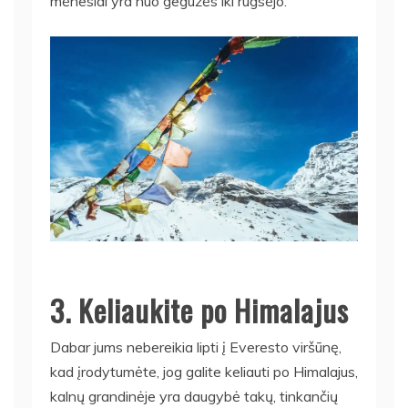
mėnesiai yra nuo gegužės iki rugsėjo.
3. Keliaukite po Himalajus
Dabar jums nebereikia lipti į Everesto viršūnę,
kad įrodytumėte, jog galite keliauti po Himalajus,
kalnų grandinėje yra daugybė takų, tinkančių