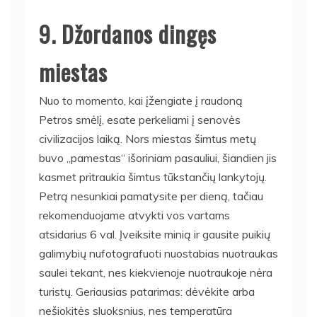
9. Džordanos dingęs
miestas
Nuo to momento, kai įžengiate į raudoną
Petros smėlį, esate perkeliami į senovės
civilizacijos laiką. Nors miestas šimtus metų
buvo „pamestas“ išoriniam pasauliui, šiandien jis
kasmet pritraukia šimtus tūkstančių lankytojų.
Petrą nesunkiai pamatysite per dieną, tačiau
rekomenduojame atvykti vos vartams
atsidarius 6 val. Įveiksite minią ir gausite puikių
galimybių nufotografuoti nuostabias nuotraukas
saulei tekant, nes kiekvienoje nuotraukoje nėra
turistų. Geriausias patarimas: dėvėkite arba
nešiokitės sluoksnius, nes temperatūra