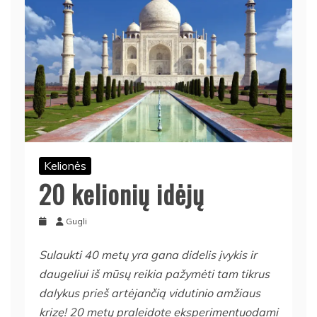
Kelionės
20 kelionių idėjų
Gugli
Sulaukti 40 metų yra gana didelis įvykis ir
daugeliui iš mūsų reikia pažymėti tam tikrus
dalykus prieš artėjančią vidutinio amžiaus
krizę! 20 metų praleidote eksperimentuodami