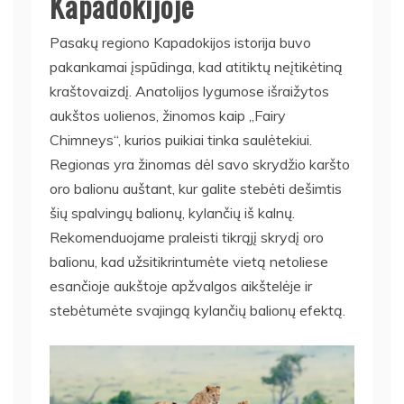
Kapadokijoje
Pasakų regiono Kapadokijos istorija buvo
pakankamai įspūdinga, kad atitiktų neįtikėtiną
kraštovaizdį. Anatolijos lygumose išraižytos
aukštos uolienos, žinomos kaip „Fairy
Chimneys“, kurios puikiai tinka saulėtekiui.
Regionas yra žinomas dėl savo skrydžio karšto
oro balionu auštant, kur galite stebėti dešimtis
šių spalvingų balionų, kylančių iš kalnų.
Rekomenduojame praleisti tikrąjį skrydį oro
balionu, kad užsitikrintumėte vietą netoliese
esančioje aukštoje apžvalgos aikštelėje ir
stebėtumėte svajingą kylančių balionų efektą.