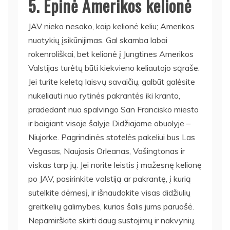
5. Epinė Amerikos kelionė
JAV nieko nesako, kaip kelionė keliu; Amerikos
nuotykių įsikūnijimas. Gal skamba labai
rokenroliškai, bet kelionė į Jungtines Amerikos
Valstijas turėtų būti kiekvieno keliautojo sąraše.
Jei turite keletą laisvų savaičių, galbūt galėsite
nukeliauti nuo rytinės pakrantės iki kranto,
pradedant nuo spalvingo San Francisko miesto
ir baigiant visoje šalyje Didžiajame obuolyje –
Niujorke. Pagrindinės stotelės pakeliui bus Las
Vegasas, Naujasis Orleanas, Vašingtonas ir
viskas tarp jų. Jei norite leistis į mažesnę kelionę
po JAV, pasirinkite valstiją ar pakrantę, į kurią
sutelkite dėmesį, ir išnaudokite visas didžiulių
greitkelių galimybes, kurias šalis jums paruošė.
Nepamirškite skirti daug sustojimų ir nakvynių,