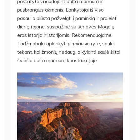
pastatytas naudojant baltą marmurą ir
pusbrangius akmenis. Lankytojai iš viso
pasaulio plūsta pažvelgti į paminklą ir praleisti
dieną rajone, susipažinę su senovės Mogolų
eros istorija ir istorijomis. Rekomenduojame
Tadžmahalą aplankyti pirmiausia ryte, saulei
tekant, kai žmonių nedaug, o kylanti saulė šiltai
šviečia balto marmuro konstrukcijoje.