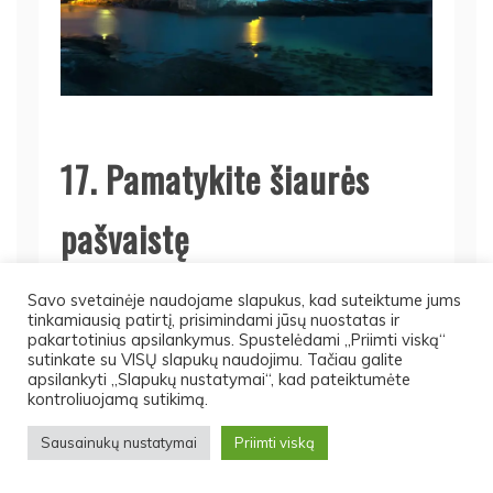
17. Pamatykite šiaurės
pašvaistę
Idealiu atveju šiaurės pašvaistė yra vienas iš
Savo svetainėje naudojame slapukus, kad suteiktume jums
įspūdingiausių gamtos stebuklų. Šokančios
tinkamiausią patirtį, prisimindami jūsų nuostatas ir
pakartotinius apsilankymus. Spustelėdami „Priimti viską“
šviesos šiauriniame ir pietiniame pusrutulyje yra
sutinkate su VISŲ slapukų naudojimu. Tačiau galite
gamtos būdas suteikti mums nemokamą
apsilankyti „Slapukų nustatymai“, kad pateiktumėte
kontroliuojamą sutikimą.
šviesos šou. Idealus laikas pagauti Aurora
Borealis (šiaurės pašvaistę šiaurėje) yra žiemą
Sausainukų nustatymai
Priimti viską
– svarbiausias žiūrėjimo laikas yra nuo 20 iki 2
val. Jei planuojate visą naktį nemiegoti lauke,