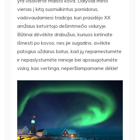
yra visavertė maisto kova. Dalyviai mėto
vienas į kitą susmulkintus pomidorus,
vadovaudamiesi tradicija, kuri prasidėjo XX
amžiaus ketvirtojo dešimtmečio viduryje.
Būtinai dėvėkite drabužius, kuriuos ketinate
išmesti po kovos, nes jie sugadins, avėkite
patogius uždarus batus, kad jų nepamestumėte
ir nepaslystumėte minioje bei apsaugotumėte
viską, kas vertinga, neperšlampamame dėkle!