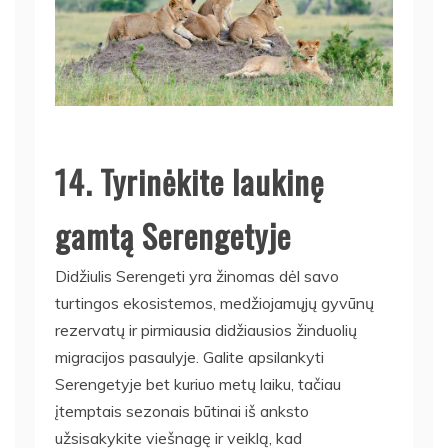
14. Tyrinėkite laukinę
gamtą Serengetyje
Didžiulis Serengeti yra žinomas dėl savo
turtingos ekosistemos, medžiojamųjų gyvūnų
rezervatų ir pirmiausia didžiausios žinduolių
migracijos pasaulyje. Galite apsilankyti
Serengetyje bet kuriuo metų laiku, tačiau
įtemptais sezonais būtinai iš anksto
užsisakykite viešnagę ir veiklą, kad