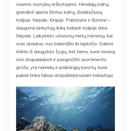
visiems nuotykių ieškotojams. Himalajų kalnų
grandinė apima šimtus kalnų, išsidėsčiusių
Indijoje, Nepale, Kinijoje, Pakistane ir Butane –
dauguma lankytojų linkę keliauti Indijoje arba
Nepale. Laikykitės vėsesnių metų mėnesių, kai
oras skaidrus: nuo balandžio iki lapkričio. Galima
rinktis iš daugybės žygių, bet tiems, kurie tiesiog
nori atsipalaiduoti ir pasigrožėti asortimento
grožiu, yra namelių ir prabangių kurortų, kurie
puikiai tinka labiau atsipalaidavusiam keliautojui.