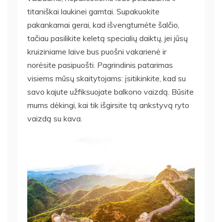
titaniškai laukinei gamtai. Supakuokite
pakankamai gerai, kad išvengtumėte šalčio,
tačiau pasilikite keletą specialių daiktų, jei jūsų
kruiziniame laive bus puošni vakarienė ir
norėsite pasipuošti. Pagrindinis patarimas
visiems mūsų skaitytojams: įsitikinkite, kad su
savo kajute užfiksuojate balkono vaizdą. Būsite
mums dėkingi, kai tik išgirsite tą ankstyvą ryto
vaizdą su kava.