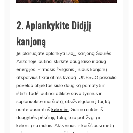
2. Aplankykite Didįjį
kanjoną
Jei planuojate aplankyti Didįjį kanjoną Šiaurės
Arizonoje, būtinai skirkite daug laiko ir daug
energijos. Pirmasis žvilgsnis į rudus kanjonų
atspalvius tikrai atims kvapą. UNESCO pasaulio
paveldo objektas siūlo daug ką pamatyti ir
ištirti, todėl būtinai atlikite savo tyrimus ir
suplanuokite maršrutą, atsižvelgdami į tai, ką
norite pasiimti iš
kelionės
. Galima rinktis iš
daugybės pėsčiųjų takų, taip pat žygių ir
kelionių su mulais. Aktyviausi ir karščiausi metų