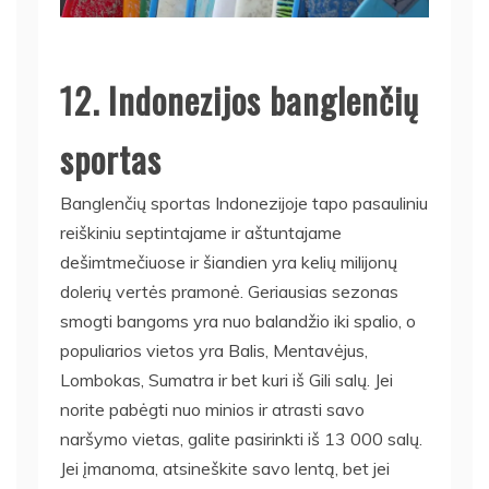
12. Indonezijos banglenčių
sportas
Banglenčių sportas Indonezijoje tapo pasauliniu
reiškiniu septintajame ir aštuntajame
dešimtmečiuose ir šiandien yra kelių milijonų
dolerių vertės pramonė. Geriausias sezonas
smogti bangoms yra nuo balandžio iki spalio, o
populiarios vietos yra Balis, Mentavėjus,
Lombokas, Sumatra ir bet kuri iš Gili salų. Jei
norite pabėgti nuo minios ir atrasti savo
naršymo vietas, galite pasirinkti iš 13 000 salų.
Jei įmanoma, atsineškite savo lentą, bet jei