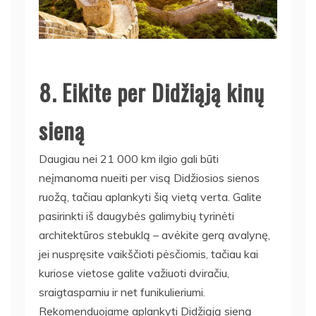
8. Eikite per Didžiąją kinų
sieną
Daugiau nei 21 000 km ilgio gali būti
neįmanoma nueiti per visą Didžiosios sienos
ruožą, tačiau aplankyti šią vietą verta. Galite
pasirinkti iš daugybės galimybių tyrinėti
architektūros stebuklą – avėkite gerą avalynę,
jei nuspręsite vaikščioti pėsčiomis, tačiau kai
kuriose vietose galite važiuoti dviračiu,
sraigtasparniu ir net funikulieriumi.
Rekomenduojame aplankyti Didžiąją sieną