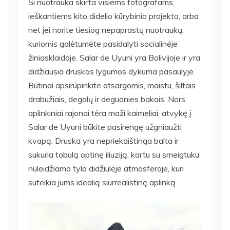
Ši nuotrauka skirta visiems fotografams,
ieškantiems kito didelio kūrybinio projekto, arba
net jei norite tiesiog nepaprastų nuotraukų,
kuriomis galėtumėte pasidalyti socialinėje
žiniasklaidoje. Salar de Uyuni yra Bolivijoje ir yra
didžiausia druskos lygumos dykuma pasaulyje.
Būtinai apsirūpinkite atsargomis, maistu, šiltais
drabužiais, degalų ir deguonies bakais. Nors
aplinkiniai rajonai tėra maži kaimeliai, atvykę į
Salar de Uyuni būkite pasirengę užgniaužti
kvapą. Druska yra nepriekaištinga balta ir
sukuria tobulą optinę iliuziją, kartu su smeigtuku
nuleidžiama tyla didžiulėje atmosferoje, kuri
suteikia jums idealią siurrealistinę aplinką.