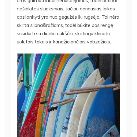
oras gali būti labai nenuspėjamas, todėl būtinai
nešiokitės sluoksniais, tačiau geriausias laikas
apsilankyti yra nuo gegužės iki rugsėjo. Tai nėra
skirta silpnaširdžiams, todėl būkite pasirengę
susidurti su dideliu aukščiu, skirtingu klimatu,
uolėtais takais ir kandžiojančiais vabzdžiais.