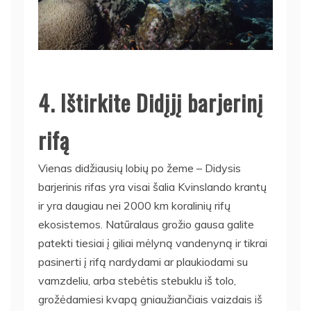
4. Ištirkite Didįjį barjerinį
rifą
Vienas didžiausių lobių po žeme – Didysis
barjerinis rifas yra visai šalia Kvinslando krantų
ir yra daugiau nei 2000 km koralinių rifų
ekosistemos. Natūralaus grožio gausa galite
patekti tiesiai į giliai mėlyną vandenyną ir tikrai
pasinerti į rifą nardydami ar plaukiodami su
vamzdeliu, arba stebėtis stebuklu iš tolo,
grožėdamiesi kvapą gniaužiančiais vaizdais iš