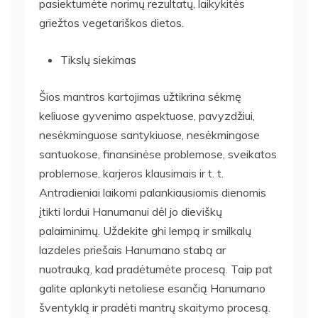
pasiektumėte norimų rezultatų, laikykitės
griežtos vegetariškos dietos.
Tikslų siekimas
Šios mantros kartojimas užtikrina sėkmę
keliuose gyvenimo aspektuose, pavyzdžiui,
nesėkminguose santykiuose, nesėkmingose
santuokose, finansinėse problemose, sveikatos
problemose, karjeros klausimais ir t. t.
Antradieniai laikomi palankiausiomis dienomis
įtikti lordui Hanumanui dėl jo dieviškų
palaiminimų. Uždekite ghi lempą ir smilkalų
lazdeles priešais Hanumano stabą ar
nuotrauką, kad pradėtumėte procesą. Taip pat
galite aplankyti netoliese esančią Hanumano
šventyklą ir pradėti mantrų skaitymo procesą.