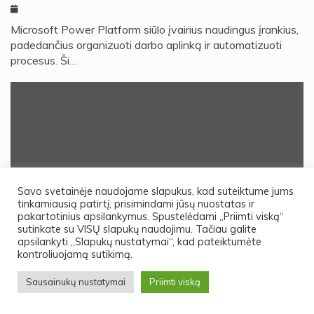
Microsoft Power Platform siūlo įvairius naudingus įrankius,
padedančius organizuoti darbo aplinką ir automatizuoti
procesus. Ši…
Savo svetainėje naudojame slapukus, kad suteiktume jums
tinkamiausią patirtį, prisimindami jūsų nuostatas ir
pakartotinius apsilankymus. Spustelėdami „Priimti viską“
sutinkate su VISŲ slapukų naudojimu. Tačiau galite
apsilankyti „Slapukų nustatymai“, kad pateiktumėte
kontroliuojamą sutikimą.
Dvasingumas
Sausainukų nustatymai
Priimti viską
KOKIE VESTUVINIAI ŽIEDAI YRA GERESNI:
PLATINOS AR AUKSO?