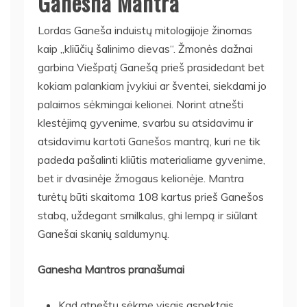
Ganesha Mantra
Lordas Ganeša induistų mitologijoje žinomas
kaip „kliūčių šalinimo dievas“. Žmonės dažnai
garbina Viešpatį Ganešą prieš prasidedant bet
kokiam palankiam įvykiui ar šventei, siekdami jo
palaimos sėkmingai kelionei. Norint atnešti
klestėjimą gyvenime, svarbu su atsidavimu ir
atsidavimu kartoti Ganešos mantrą, kuri ne tik
padeda pašalinti kliūtis materialiame gyvenime,
bet ir dvasinėje žmogaus kelionėje. Mantra
turėtų būti skaitoma 108 kartus prieš Ganešos
stabą, uždegant smilkalus, ghi lempą ir siūlant
Ganešai skanių saldumynų.
Ganesha Mantros pranašumai
Kad atneštų sėkmę visais aspektais