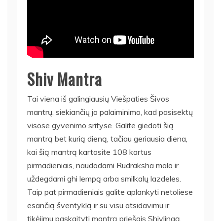
Shiv Mantra
Tai viena iš galingiausių Viešpaties Šivos
mantrų, siekiančių jo palaiminimo, kad pasisektų
visose gyvenimo srityse. Galite giedoti šią
mantrą bet kurią dieną, tačiau geriausia diena,
kai šią mantrą kartosite 108 kartus
pirmadieniais, naudodami Rudraksha mala ir
uždegdami ghi lempą arba smilkalų lazdeles.
Taip pat pirmadieniais galite aplankyti netoliese
esančią šventyklą ir su visu atsidavimu ir
tikėjimu paskaityti mantrą priešais Shivlingą.