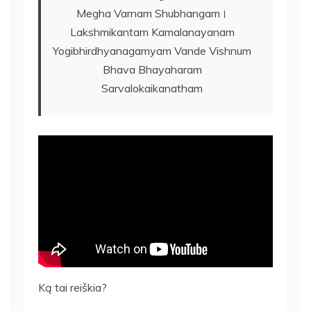
Megha Varnam Shubhangam।
Lakshmikantam Kamalanayanam
Yogibhirdhyanagamyam Vande Vishnum
Bhava Bhayaharam
Sarvalokaikanatham
Ką tai reiškia?