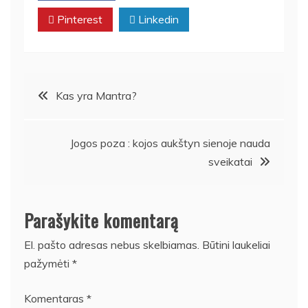
Pinterest
Linkedin
Navigacija
Kas yra Mantra?
tarp
Jogos poza : kojos aukštyn sienoje nauda
įrašų
sveikatai
Parašykite komentarą
El. pašto adresas nebus skelbiamas.
Būtini laukeliai
pažymėti
*
Komentaras
*