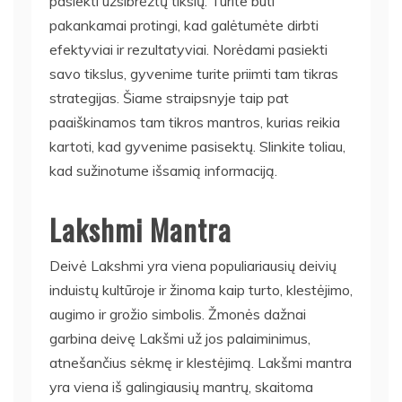
pasiekti užsibrėžtų tikslų. Turite būti
pakankamai protingi, kad galėtumėte dirbti
efektyviai ir rezultatyviai. Norėdami pasiekti
savo tikslus, gyvenime turite priimti tam tikras
strategijas. Šiame straipsnyje taip pat
paaiškinamos tam tikros mantros, kurias reikia
kartoti, kad gyvenime pasisektų. Slinkite toliau,
kad sužinotume išsamią informaciją.
Lakshmi Mantra
Deivė Lakshmi yra viena populiariausių deivių
induistų kultūroje ir žinoma kaip turto, klestėjimo,
augimo ir grožio simbolis. Žmonės dažnai
garbina deivę Lakšmi už jos palaiminimus,
atnešančius sėkmę ir klestėjimą. Lakšmi mantra
yra viena iš galingiausių mantrų, skaitoma