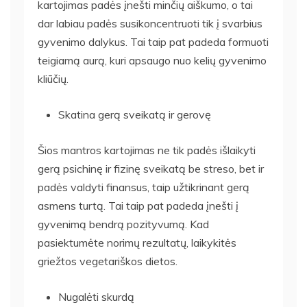
kartojimas padės įnešti minčių aiškumo, o tai
dar labiau padės susikoncentruoti tik į svarbius
gyvenimo dalykus. Tai taip pat padeda formuoti
teigiamą aurą, kuri apsaugo nuo kelių gyvenimo
kliūčių.
Skatina gerą sveikatą ir gerovę
Šios mantros kartojimas ne tik padės išlaikyti
gerą psichinę ir fizinę sveikatą be streso, bet ir
padės valdyti finansus, taip užtikrinant gerą
asmens turtą. Tai taip pat padeda įnešti į
gyvenimą bendrą pozityvumą. Kad
pasiektumėte norimų rezultatų, laikykitės
griežtos vegetariškos dietos.
Nugalėti skurdą