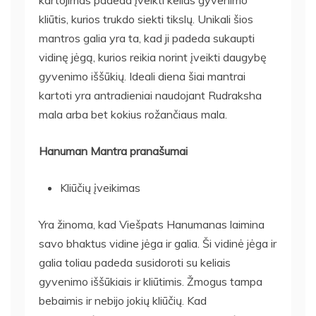
kartojimas padeda įveikti kelias gyvenimo
kliūtis, kurios trukdo siekti tikslų. Unikali šios
mantros galia yra ta, kad ji padeda sukaupti
vidinę jėgą, kurios reikia norint įveikti daugybę
gyvenimo iššūkių. Ideali diena šiai mantrai
kartoti yra antradieniai naudojant Rudraksha
mala arba bet kokius rožančiaus mala.
Hanuman Mantra pranašumai
Kliūčių įveikimas
Yra žinoma, kad Viešpats Hanumanas laimina
savo bhaktus vidine jėga ir galia. Ši vidinė jėga ir
galia toliau padeda susidoroti su keliais
gyvenimo iššūkiais ir kliūtimis. Žmogus tampa
bebaimis ir nebijo jokių kliūčių. Kad