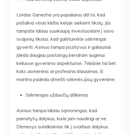
Lordas Ganesha yra populiarus dėl to, kad
pašalina visas kliūtis kelyje siekiant tikslų. Jūs
tampate labiau susikaupę investuodami į savo
svajonių tikslus, kad galėtumėte sėkmingai
gyventi. Asmuo tampa pozityvus ir galiausiai
įdeda daugiau pastangų bendram augimui
keliuose gyvenimo aspektuose. Tebūnie tai bet
koks asmeninis ar profesinis klausimas, ši
mantra padeda atnešti sėkmės jūsų gyvenime.
Sėkmingas užduočių atlikimas
Asmuo tampa labiau sąmoningas, kad
pamatytų dalykus, kurie jam naudingi ar ne.
Dėmesys sutelkiamas tik į svarbius dalykus,