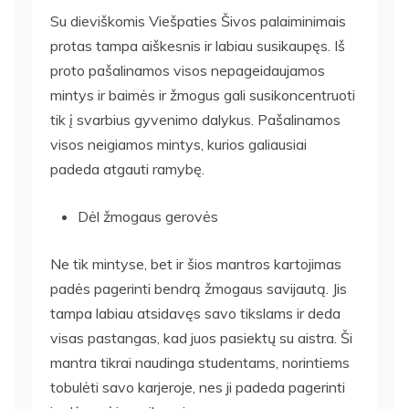
Su dieviškomis Viešpaties Šivos palaiminimais
protas tampa aiškesnis ir labiau susikaupęs. Iš
proto pašalinamos visos nepageidaujamos
mintys ir baimės ir žmogus gali susikoncentruoti
tik į svarbius gyvenimo dalykus. Pašalinamos
visos neigiamos mintys, kurios galiausiai
padeda atgauti ramybę.
Dėl žmogaus gerovės
Ne tik mintyse, bet ir šios mantros kartojimas
padės pagerinti bendrą žmogaus savijautą. Jis
tampa labiau atsidavęs savo tikslams ir deda
visas pastangas, kad juos pasiektų su aistra. Ši
mantra tikrai naudinga studentams, norintiems
tobulėti savo karjeroje, nes ji padeda pagerinti