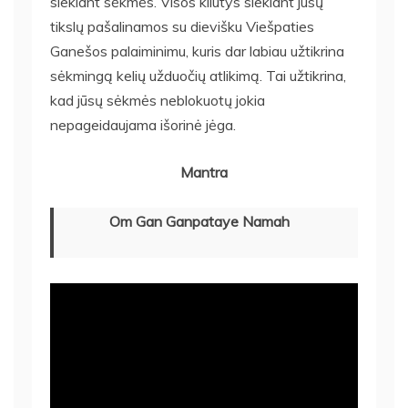
siekiant sėkmės. Visos kliūtys siekiant jūsų
tikslų pašalinamos su dievišku Viešpaties
Ganešos palaiminimu, kuris dar labiau užtikrina
sėkmingą kelių užduočių atlikimą. Tai užtikrina,
kad jūsų sėkmės neblokuotų jokia
nepageidaujama išorinė jėga.
Mantra
Om Gan Ganpataye Namah