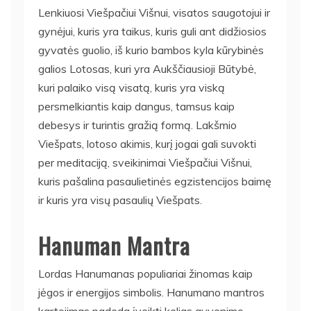
Lenkiuosi Viešpačiui Višnui, visatos saugotojui ir
gynėjui, kuris yra taikus, kuris guli ant didžiosios
gyvatės guolio, iš kurio bambos kyla kūrybinės
galios Lotosas, kuri yra Aukščiausioji Būtybė,
kuri palaiko visą visatą, kuris yra viską
persmelkiantis kaip dangus, tamsus kaip
debesys ir turintis gražią formą. Lakšmio
Viešpats, lotoso akimis, kurį jogai gali suvokti
per meditaciją, sveikinimai Viešpačiui Višnui,
kuris pašalina pasaulietinės egzistencijos baimę
ir kuris yra visų pasaulių Viešpats.
Hanuman Mantra
Lordas Hanumanas populiariai žinomas kaip
jėgos ir energijos simbolis. Hanumano mantros