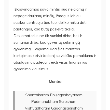
Išlaisvindamas savo mintis nuo neigiamų ir
nepageidaujamų minčių, žmogus labiau
susikoncentruoja ties tuo, dėl ko reikia dėti
pastangas, kad būtų pasiekti tikslai.
Deklamatorius ne tik sunkiai dirba, bet ir
sumaniai dirba, kad gyventų sėkmingą
gyvenimą. Teigiama, kad šios mantros
kartojimas ketvirtadienį su visišku pamaldumu ir
atsidavimu padeda įveikti visus finansinius
gyvenimo klausimus.
Mantra
Shantakaram Bhujagashayanam
Padmanabham Suresham
Vishvadharam Gaganasadrisham