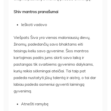
Shiv mantros pranašumai
Ieškoti vadovo
Viešpats Šiva yra vienas maloniausių dievų,
žinomų, padedančių savo bhaktams eiti
teisingu keliu savo gyvenime. Šios mantros
kartojimas padės jums skirti savo laiką ir
pastangas tik svarbiems gyvenimo dalykams,
kurių reikia sėkmingai ateičiai. Tai taip pat
padeda nustatyti jūsų talentą ir aistrą, o tai dar
labiau padeda asmeniui gyventi laimingą
gyvenimą.
Atnešti ramybę