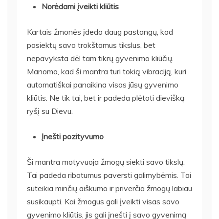
Norėdami įveikti kliūtis
Kartais žmonės įdeda daug pastangų, kad
pasiektų savo trokštamus tikslus, bet
nepavyksta dėl tam tikrų gyvenimo kliūčių.
Manoma, kad ši mantra turi tokią vibraciją, kuri
automatiškai panaikina visas jūsų gyvenimo
kliūtis. Ne tik tai, bet ir padeda plėtoti dievišką
ryšį su Dievu.
Įnešti pozityvumo
Ši mantra motyvuoja žmogų siekti savo tikslų.
Tai padeda ribotumus paversti galimybėmis. Tai
suteikia minčių aiškumo ir priverčia žmogų labiau
susikaupti. Kai žmogus gali įveikti visas savo
gyvenimo kliūtis, jis gali įnešti į savo gyvenimą