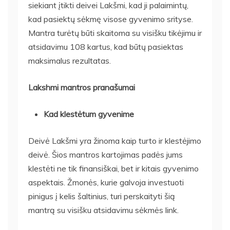
siekiant įtikti deivei Lakšmi, kad ji palaimintų,
kad pasiektų sėkmę visose gyvenimo srityse.
Mantra turėtų būti skaitoma su visišku tikėjimu ir
atsidavimu 108 kartus, kad būtų pasiektas
maksimalus rezultatas.
Lakshmi mantros pranašumai
Kad klestėtum gyvenime
Deivė Lakšmi yra žinoma kaip turto ir klestėjimo
deivė. Šios mantros kartojimas padės jums
klestėti ne tik finansiškai, bet ir kitais gyvenimo
aspektais. Žmonės, kurie galvoja investuoti
pinigus į kelis šaltinius, turi perskaityti šią
mantrą su visišku atsidavimu sėkmės link.