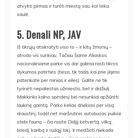
atvykti pirmas ir turėti miestą sau, kol teka
saulė.
5. Denali NP, JAV
Iš tikrųjų atsikratyti viso to – ir kitų žmonių –
atrodo vis sunkiau. Tačiau šiame Aliaskos
nacionaliniame parke vis dar galima rasti tikros
dykumos patirties (tiesa, tik tada, kai prie įėjimo
patenkate per minias ir eiles). Galite ne tik
tyrinėti nepaliestas užmiestis, bet ir didžiulį
Makkinlio kalno spindesį bei nesunkiai apžiūrėti
laukinę gamtą. Parko kelias driekiasi per visą
draustinį, todėl net maršrutinis autobusas puikiai
stebi fauną – čia rasite Didįjį ketvertą: vilką,
briedį, karibą ir rudąjį lokį. Ir medžioti niekada