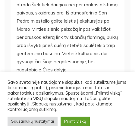
atrodo šiek tiek daugiau nei per rankos atstumą
gaivaus, skaidraus oro. Iš atmosferinio San
Pedro miestelio galite leistis į ekskursijas po
Marso Mirties slėnio peizažą ir pasivaikščioti
per druskos ežerą link tviskančių flamingų pulkų
arba išvykti prieš aušrą stebėti saulėtekio tarp
geoterminių baseinų. Vietinė kultūra vis dar
gyvuoja čia, šioje negailestingoje, bet
nuostabioje Čilės dalyje.
Savo svetainėje naudojame slapukus, kad suteiktume jums
29. Raudonoji aikštė,
tinkamiausią patirtį, prisimindami jūsų nuostatas ir
pakartotinius apsilankymus. Spustelėdami „Priimti viską“
sutinkate su VISŲ slapukų naudojimu. Tačiau galite
Rusija
apsilankyti „Slapukų nustatymai“, kad pateiktumėte
kontroliuojamą sutikimą.
Jo pavadinimas gali kilti iš sugadinto rusiško
Sausainukų nustatymai
Priimti viską
žodžio, reiškiančio gražus, bet Maskvos širdis
labiau kelia baimę nei meno kūrinys.