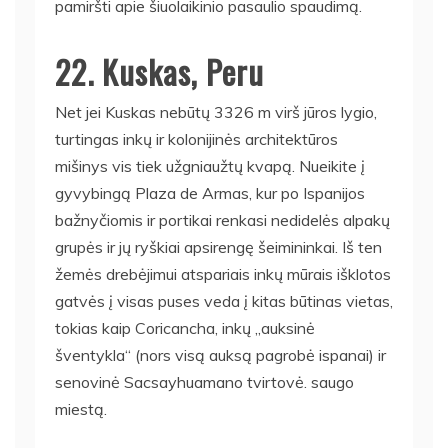
pamiršti apie šiuolaikinio pasaulio spaudimą.
22. Kuskas, Peru
Net jei Kuskas nebūtų 3326 m virš jūros lygio,
turtingas inkų ir kolonijinės architektūros
mišinys vis tiek užgniaužtų kvapą. Nueikite į
gyvybingą Plaza de Armas, kur po Ispanijos
bažnyčiomis ir portikai renkasi nedidelės alpakų
grupės ir jų ryškiai apsirengę šeimininkai. Iš ten
žemės drebėjimui atspariais inkų mūrais išklotos
gatvės į visas puses veda į kitas būtinas vietas,
tokias kaip Coricancha, inkų „auksinė
šventykla“ (nors visą auksą pagrobė ispanai) ir
senovinė Sacsayhuamano tvirtovė. saugo
miestą.