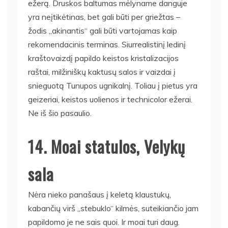
ežerą. Druskos baltumas mėlyname danguje
yra neįtikėtinas, bet gali būti per griežtas –
žodis „akinantis“ gali būti vartojamas kaip
rekomendacinis terminas. Siurrealistinį ledinį
kraštovaizdį papildo keistos kristalizacijos
raštai, milžiniškų kaktusų salos ir vaizdai į
snieguotą Tunupos ugnikalnį. Toliau į pietus yra
geizeriai, keistos uolienos ir technicolor ežerai.
Ne iš šio pasaulio.
14. Moai statulos, Velykų
sala
Nėra nieko panašaus į keletą klaustukų,
kabančių virš „stebuklo“ kilmės, suteikiančio jam
papildomo je ne sais quoi. Ir moai turi daug.