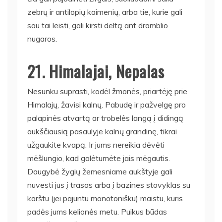
zebrų ir antilopių kaimenių, arba tie, kurie gali
sau tai leisti, gali kirsti deltą ant dramblio
nugaros.
21. Himalajai, Nepalas
Nesunku suprasti, kodėl žmonės, priartėję prie
Himalajų, žavisi kalnų. Pabudę ir pažvelgę ​​pro
palapinės atvartą ar trobelės langą į didingą
aukščiausią pasaulyje kalnų grandinę, tikrai
užgaukite kvapą. Ir jums nereikia dėvėti
mėšlungio, kad galėtumėte jais mėgautis.
Daugybė žygių žemesniame aukštyje gali
nuvesti jus į trasas arba į bazines stovyklas su
karštu (jei pajuntu monotonišku) maistu, kuris
padės jums kelionės metu. Puikus būdas