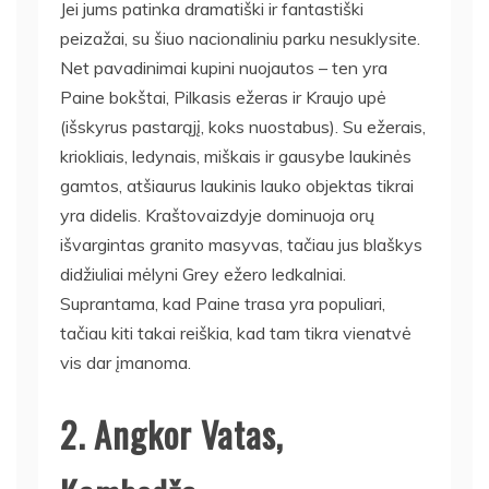
Jei jums patinka dramatiški ir fantastiški
peizažai, su šiuo nacionaliniu parku nesuklysite.
Net pavadinimai kupini nuojautos – ten yra
Paine bokštai, Pilkasis ežeras ir Kraujo upė
(išskyrus pastarąjį, koks nuostabus). Su ežerais,
kriokliais, ledynais, miškais ir gausybe laukinės
gamtos, atšiaurus laukinis lauko objektas tikrai
yra didelis. Kraštovaizdyje dominuoja orų
išvargintas granito masyvas, tačiau jus blaškys
didžiuliai mėlyni Grey ežero ledkalniai.
Suprantama, kad Paine trasa yra populiari,
tačiau kiti takai reiškia, kad tam tikra vienatvė
vis dar įmanoma.
2. Angkor Vatas,