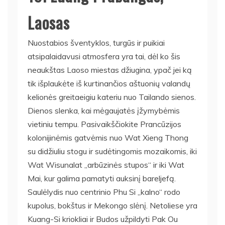
Laosas
Nuostabios šventyklos, turgūs ir puikiai
atsipalaidavusi atmosfera yra tai, dėl ko šis
neaukštas Laoso miestas džiugina, ypač jei ką
tik išplaukėte iš kurtinančios aštuonių valandų
kelionės greitaeigiu kateriu nuo Tailando sienos.
Dienos slenka, kai mėgaujatės įžymybėmis
vietiniu tempu. Pasivaikščiokite Prancūzijos
kolonijinėmis gatvėmis nuo Wat Xieng Thong
su didžiuliu stogu ir sudėtingomis mozaikomis, iki
Wat Wisunalat „arbūzinės stupos“ ir iki Wat
Mai, kur galima pamatyti auksinį bareljefą.
Saulėlydis nuo centrinio Phu Si „kalno“ rodo
kupolus, bokštus ir Mekongo slėnį. Netoliese yra
Kuang-Si kriokliai ir Budos užpildyti Pak Ou