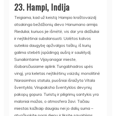
23. Hampi, Indija
Teigiama, kad už keistą Hampio kraštovaizdį
atsakinga beždžionių dievo Hanumano armija.
Rieduliai, kuriuos jie išmėtė, vis dar yra didžiuliai
ir neįtikėtinai subalansuoti. Uolėtos kalvos
suteikia daugybę apžvalgos taškų, iš kurių
galima stebėti įspūdingą aušrą ir saulėlydį.
Sunaikintame Vijayanagar mieste,
išsibarsčiusiame aplink Tungabhadros upės
vingį, yra keletas neįtikėtinų vaizdų: monolitinė
Narasimhos statula, puošniai išraižyta Vitala
šventykla, Virupaksha šventyklos devynių
pakopų gopura. Turistų ir piligrimų santykis yra
maloniai mažas, o atmosfera žavi. Tačiau
miestas kažkaip daugiau nei jo dalių suma –
atvažiuokite porai dienų ir liksite savaitėms.