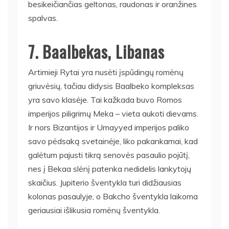
besikeičiančias geltonas, raudonas ir oranžines
spalvas.
7. Baalbekas, Libanas
Artimieji Rytai yra nusėti įspūdingų romėnų
griuvėsių, tačiau didysis Baalbeko kompleksas
yra savo klasėje. Tai kažkada buvo Romos
imperijos piligrimų Meka – vieta aukoti dievams.
Ir nors Bizantijos ir Umayyed imperijos paliko
savo pėdsaką svetainėje, liko pakankamai, kad
galėtum pajusti tikrą senovės pasaulio pojūtį,
nes į Bekaa slėnį patenka nedidelis lankytojų
skaičius. Jupiterio šventykla turi didžiausias
kolonas pasaulyje, o Bakcho šventykla laikoma
geriausiai išlikusia romėnų šventykla.