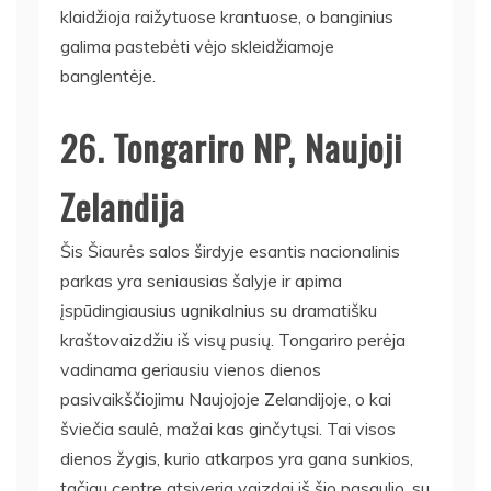
klaidžioja raižytuose krantuose, o banginius
galima pastebėti vėjo skleidžiamoje
banglentėje.
26. Tongariro NP, Naujoji
Zelandija
Šis Šiaurės salos širdyje esantis nacionalinis
parkas yra seniausias šalyje ir apima
įspūdingiausius ugnikalnius su dramatišku
kraštovaizdžiu iš visų pusių. Tongariro perėja
vadinama geriausiu vienos dienos
pasivaikščiojimu Naujojoje Zelandijoje, o kai
šviečia saulė, mažai kas ginčytųsi. Tai visos
dienos žygis, kurio atkarpos yra gana sunkios,
tačiau centre atsiveria vaizdai iš šio pasaulio, su