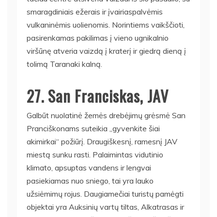
smaragdiniais ežerais ir įvairiaspalvėmis
vulkaninėmis uolienomis. Norintiems vaikščioti,
pasirenkamas pakilimas į vieno ugnikalnio
viršūnę atveria vaizdą į kraterį ir giedrą dieną į
tolimą Taranaki kalną.
27. San Franciskas, JAV
Galbūt nuolatinė žemės drebėjimų grėsmė San
Pranciškonams suteikia „gyvenkite šiai
akimirkai“ požiūrį. Draugiškesnį, ramesnį JAV
miestą sunku rasti. Palaimintas vidutinio
klimato, apsuptas vandens ir lengvai
pasiekiamas nuo sniego, tai yra lauko
užsiėmimų rojus. Daugiamečiai turistų pamėgti
objektai yra Auksinių vartų tiltas, Alkatrasas ir