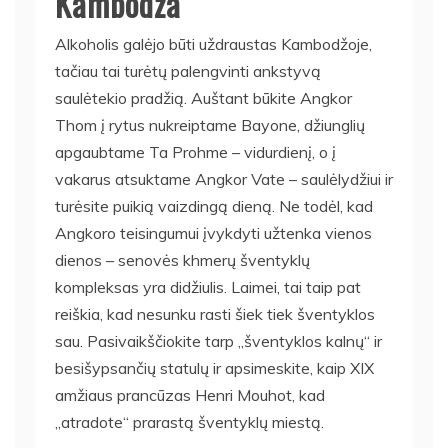
Kambodža
Alkoholis galėjo būti uždraustas Kambodžoje,
tačiau tai turėtų palengvinti ankstyvą
saulėtekio pradžią. Auštant būkite Angkor
Thom į rytus nukreiptame Bayone, džiunglių
apgaubtame Ta Prohme – vidurdienį, o į
vakarus atsuktame Angkor Vate – saulėlydžiui ir
turėsite puikią vaizdingą dieną. Ne todėl, kad
Angkoro teisingumui įvykdyti užtenka vienos
dienos – senovės khmerų šventyklų
kompleksas yra didžiulis. Laimei, tai taip pat
reiškia, kad nesunku rasti šiek tiek šventyklos
sau. Pasivaikščiokite tarp „šventyklos kalnų“ ir
besišypsančių statulų ir apsimeskite, kaip XIX
amžiaus prancūzas Henri Mouhot, kad
„atradote“ prarastą šventyklų miestą.