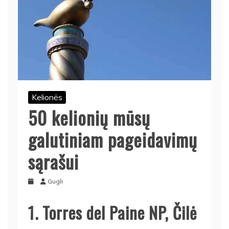
Kelionės
50 kelionių mūsų
galutiniam pageidavimų
sąrašui
Gugli
1. Torres del Paine NP, Čilė