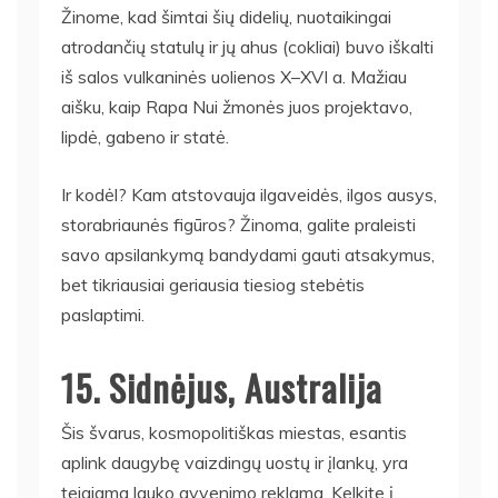
Žinome, kad šimtai šių didelių, nuotaikingai
atrodančių statulų ir jų ahus (cokliai) buvo iškalti
iš salos vulkaninės uolienos X–XVI a. Mažiau
aišku, kaip Rapa Nui žmonės juos projektavo,
lipdė, gabeno ir statė.
Ir kodėl? Kam atstovauja ilgaveidės, ilgos ausys,
storabriaunės figūros? Žinoma, galite praleisti
savo apsilankymą bandydami gauti atsakymus,
bet tikriausiai geriausia tiesiog stebėtis
paslaptimi.
15. Sidnėjus, Australija
Šis švarus, kosmopolitiškas miestas, esantis
aplink daugybę vaizdingų uostų ir įlankų, yra
teigiama lauko gyvenimo reklama. Kelkite į