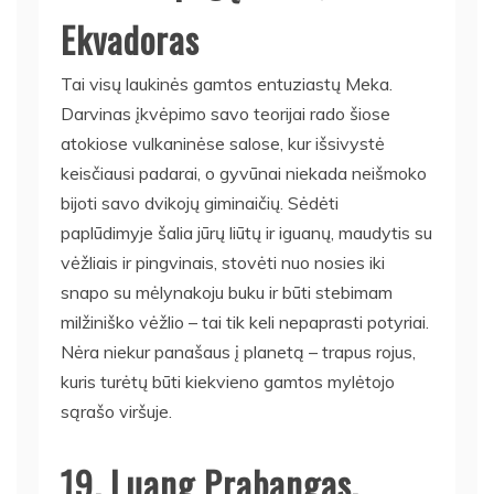
Ekvadoras
Tai visų laukinės gamtos entuziastų Meka.
Darvinas įkvėpimo savo teorijai rado šiose
atokiose vulkaninėse salose, kur išsivystė
keisčiausi padarai, o gyvūnai niekada neišmoko
bijoti savo dvikojų giminaičių. Sėdėti
paplūdimyje šalia jūrų liūtų ir iguanų, maudytis su
vėžliais ir pingvinais, stovėti nuo nosies iki
snapo su mėlynakoju buku ir būti stebimam
milžiniško vėžlio – tai tik keli nepaprasti potyriai.
Nėra niekur panašaus į planetą – trapus rojus,
kuris turėtų būti kiekvieno gamtos mylėtojo
sąrašo viršuje.
19. Luang Prabangas,