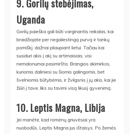
9. Gorilų stebėjimas,
Uganda
Gorilų paieška gali būti varginantis reikalas, kai
braidžiojate per negailestingą purvą ir tankų
pomiškį, dažnai pliaupiant lietui. Tačiau kai
susiduri akis į akį su artimaisiais, visi
nemalonumai pasimiršta. Brangios akimirkos,
kuriomis daliniesi su šiomis galingomis, bet
švelniomis būtybėmis, ir žvilgsnis į jų akis, kai jie
žiūri į tave, liks su tavimi visą likusį gyvenimą.
10. Leptis Magna, Libija
Jei manėte, kad romėnų griuvėsiai yra
nuobodūs, Leptis Magna jus ištaisys. Po žemės