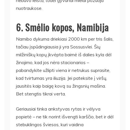
nebuvo leista, todėl gyvūnai mielai pozuoja
nuotraukose.
6. Smėlio kopos, Namibija
Namibo dykuma driekiasi 2000 km per tris šalis,
tačiau įspūdingiausia ji yra Sossusvlei. Šių
milžiniškų kopų įkvėpta baimė iš dalies kyla dėl
žinojimo, kad jos nėra stacionarios –
pabandykite užlipti viena ir netrukus suprasite,
kad tvirtumas yra iliuzija. Jei pateksite į viršų,
jausitės kaip baigę kovą su žingsnių mašina.
Bet stengtis tikrai verta.
Geriausiai tinka ankstyvas rytas ir vėlyva
popietė – ne tik norint išvengti karščio, bet ir dėl
stebuklingos šviesos, kuri vaidina