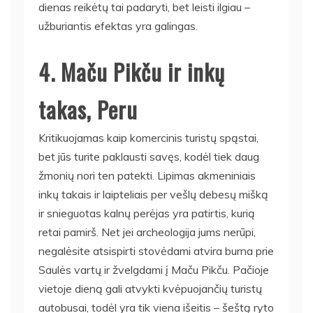
dienas reikėtų tai padaryti, bet leisti ilgiau –
užburiantis efektas yra galingas.
4. Maču Pikču ir inkų
takas, Peru
Kritikuojamas kaip komercinis turistų spąstai,
bet jūs turite paklausti savęs, kodėl tiek daug
žmonių nori ten patekti. Lipimas akmeniniais
inkų takais ir laipteliais per vešlų debesų mišką
ir snieguotas kalnų perėjas yra patirtis, kurią
retai pamirš. Net jei archeologija jums nerūpi,
negalėsite atsispirti stovėdami atvira burna prie
Saulės vartų ir žvelgdami į Maču Pikču. Pačioje
vietoje dieną gali atvykti kvėpuojančių turistų
autobusai, todėl yra tik viena išeitis – šeštą ryto