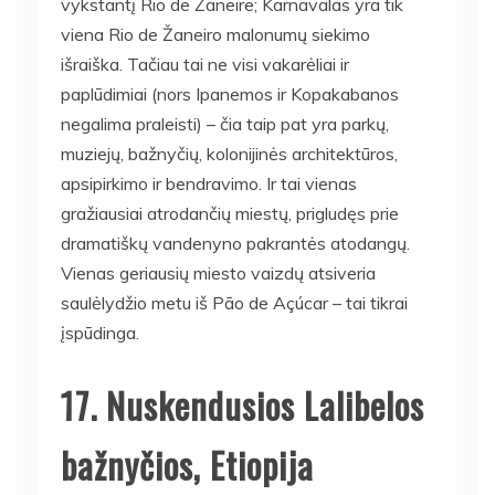
vykstantį Rio de Žaneire; Karnavalas yra tik
viena Rio de Žaneiro malonumų siekimo
išraiška. Tačiau tai ne visi vakarėliai ir
paplūdimiai (nors Ipanemos ir Kopakabanos
negalima praleisti) – čia taip pat yra parkų,
muziejų, bažnyčių, kolonijinės architektūros,
apsipirkimo ir bendravimo. Ir tai vienas
gražiausiai atrodančių miestų, prigludęs prie
dramatiškų vandenyno pakrantės atodangų.
Vienas geriausių miesto vaizdų atsiveria
saulėlydžio metu iš Pão de Açúcar – tai tikrai
įspūdinga.
17. Nuskendusios Lalibelos
bažnyčios, Etiopija