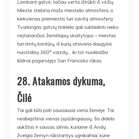
Lombard gatvė, tačiau verta ištrūkti iš vėžių.
Mieste stebina mažo miestelio atmosfera, o
kiekvienas priemiestis turi savitą atmosferą.
Tvarkingas gatvių tinklelis gali suklaidinti nieko
neįtariančius žemėlapių skaitytojus – miestas
turi rimtų kontūrų, iš kurių atsiveria daugybė
nuostabių 360° vaizdų… iki tol. nusileidžia
liūdnai pagarsėjęs San Francisko rūkas.
28. Atakamos dykuma,
Čilė
Tai gali būti pati sausiausia vieta žemėje. Tai
neabejotinai vienas įspūdingiausių, šis didelis
aukštas ir sausas slėnis, kuriame iš Andų
žvelgia žemyn rūkstantys ugnikalniai, kurie