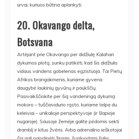
urvai, kuriuos būtina aplankyti.
20. Okavango delta,
Botsvana
Artėjant prie Okavango per didžiulę Kalahari
dykumos plotą, sunku patikėti, kad šis didžiulis
vidaus vandens gobelenas egzistuoja. Tai Pietų
Afrikos brangakmenis, kuriame gyvena
daugybė laukinių gyvūnų ir paukščių.
Pasivaikščiokite per šią vandeningą dykumą
mokoro – tuščiavidurio rąsto, kuriame telpa du
keleiviai – unikalioje perspektyvoje (ir šlapioje
nugaroje). Sausoje žemėje galite pėdomis sekti
dramblį ir kitus žvėris. Arba adrenalino ieškotojai
čia gali pajodinėti žirgais, šuoliuodami šalia