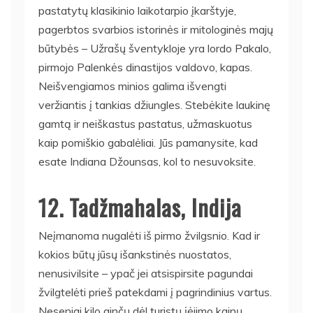
pastatytų klasikinio laikotarpio įkarštyje,
pagerbtos svarbios istorinės ir mitologinės majų
būtybės – Užrašų šventykloje yra lordo Pakalo,
pirmojo Palenkės dinastijos valdovo, kapas.
Neišvengiamos minios galima išvengti
veržiantis į tankias džiungles. Stebėkite laukinę
gamtą ir neiškastus pastatus, užmaskuotus
kaip pomiškio gabalėliai. Jūs pamanysite, kad
esate Indiana Džounsas, kol to nesuvoksite.
12. Tadžmahalas, Indija
Neįmanoma nugalėti iš pirmo žvilgsnio. Kad ir
kokios būtų jūsų išankstinės nuostatos,
nenusivilsite – ypač jei atsispirsite pagundai
žvilgtelėti prieš patekdami į pagrindinius vartus.
Neseniai kilo ginčų dėl turistų įėjimo kainų,