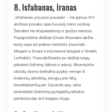
8. Isfahanas, Iranas
„Isfahanas yra pusė pasaulio“ – tai garsus XVI
amžiaus posakis apie buvusią Irano sostinę.
Šiandien tai atsipalaidavęs ir gražus miestas.
Pasigrožėkite didžiule Emam Khomeini aikšte,
kurią supa dvi puikios mečetės (nuostabi
Masjed-e Emam ir intymesnė Masjed-e Sheikh
Lotfollah). Pasivaikščiokite po didžiulį turgų
pirkdami šafraną, kilimus ir auksą. Išbandykite
obuolių skonio burbulinę pypkę vienoje iš
tradicinių arbatinių, įrengtų prie tiltų,
besidriekiančių per Zayande upę, arba
skanaukite išskirtinių pyragaičių arbatos
parduotuvėje ant turgaus stogo.