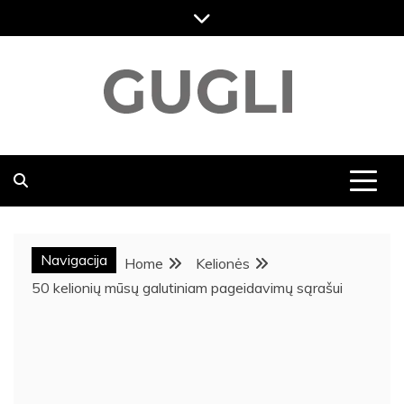
Skip
to
content
GUGLI
RASKITE KARŠČIAUSIAS PASKUTINES NAUJIENAS,
DVASINGUMAS, KELIONĖS NAUJIENOS, MENAS,
VIKTORINOS, SVEIKATOS NAUJIENOS,
POPULIARIAUSIOS NAUJIENOS
Navigacija
Home
Kelionės
50 kelionių mūsų galutiniam pageidavimų sąrašui