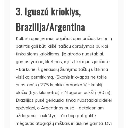
3. Iguazú krioklys,
Brazilija/Argentina
Kalbėti apie įvairius pojūčius apimančias kelionių
patirtis gali būti klišė, tačiau aprašymas puikiai
tinka šiems kriokliams. Jie atrodo nuostabiai,
garsas yra neįtikėtinas, ir jūs tikrai juos jaučiate
– kai kurie iš geriausių žiūrėjimo taškų užtikrina
visišką permirkimą. (Skonis ir kvapas ne tokie
nuostabūs.) 275 kriokliai pranoko Vic krioklį
pločiu (trys kilometrai) ir Niagaros aukštį (80 m).
Brazilijos pusė geriausiai tinka nuostabiai didelei
apžvalgai, o Argentinos pusė – detalesniam
uždarymui. -aukštyn – čia taip pat galite
mėgautis atogrąžų miškais ir laukine gamta. Dvi