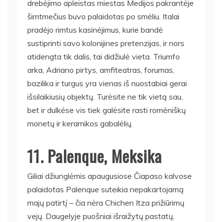
drebėjimo apleistas miestas Medijos pakrantėje
šimtmečius buvo palaidotas po smėliu. Italai
pradėjo rimtus kasinėjimus, kurie bandė
sustiprinti savo kolonijines pretenzijas, ir nors
atidengta tik dalis, tai didžiulė vieta. Triumfo
arka, Adriano pirtys, amfiteatras, forumas,
bazilika ir turgus yra vienas iš nuostabiai gerai
išsilaikiusių objektų. Turėsite ne tik vietą sau,
bet ir dulkėse vis tiek galėsite rasti romėniškų
monetų ir keramikos gabalėlių.
11. Palenque, Meksika
Giliai džiunglėmis apaugusiose Čiapaso kalvose
palaidotas Palenque suteikia nepakartojamą
majų patirtį – čia nėra Chichen Itza prižiūrimų
vejų. Daugelyje puošniai išraižytų pastatų,