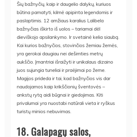
Šių bažnyčių, kaip ir daugelio dalykų, kuriuos
būtina pamatyti, kilmė apipinta legendomis ir
paslaptimis. 12 amžiaus karalius Lalibela
bažnyčias iškirto iš uolos – tariamai dėl
dieviškojo apsilankymo. Ir svetainė kelia siaubą.
Kai kurios bažnyčios, stovinčios žemiau žemės,
yra gerokai daugiau nei dešimties metrų
aukščio. Įmantriai išraižyti ir unikalaus dizaino
juos sujungia tuneliai ir praėjimai po žeme.
Magijos prideda ir tai, kad bažnyčios vis dar
naudojamos kaip krikščionių šventovės –
ankstų rytą aidi būgnai ir giedojimas. Kiti
privalumai yra nuostabi natūrali vieta ir ryškus
turistų minios nebuvimas.
18. Galapagų salos,