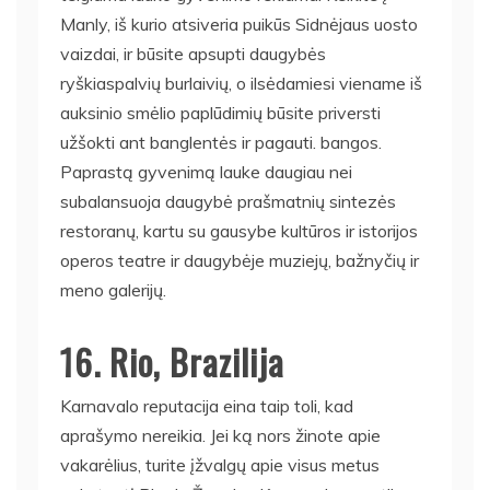
Manly, iš kurio atsiveria puikūs Sidnėjaus uosto
vaizdai, ir būsite apsupti daugybės
ryškiaspalvių burlaivių, o ilsėdamiesi viename iš
auksinio smėlio paplūdimių būsite priversti
užšokti ant banglentės ir pagauti. bangos.
Paprastą gyvenimą lauke daugiau nei
subalansuoja daugybė prašmatnių sintezės
restoranų, kartu su gausybe kultūros ir istorijos
operos teatre ir daugybėje muziejų, bažnyčių ir
meno galerijų.
16. Rio, Brazilija
Karnavalo reputacija eina taip toli, kad
aprašymo nereikia. Jei ką nors žinote apie
vakarėlius, turite įžvalgų apie visus metus