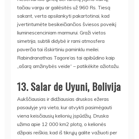
tačiau vargu ar gailėsitės už 960 Rs. Tiesą
sakant, verta apsilankyti pakartotinai, kad
įvertintumėte besikeičiančios šviesos poveikį
liuminescenciniam marmurui. Graži vietos
simetrija, subtili didybė ir rami atmosfera
paverčia tai išskirtiniu paminklu meilei.
Rabindranathas Tagore’as tai apibūdino kaip
„ašarą amžinybės veide“ – patikėkite ažiotažu.
13. Salar de Uyuni, Bolivija
Aukščiausias ir didžiausias druskos ežeras
pasaulyje yra vieta, kur atvykti pasimėgauti
viena keisčiausių kelionių įspūdžių. Druska
užima apie 12 000 km2 plotą, o kelionės
džipais reiškia, kad iš tikrųjų galite važiuoti per