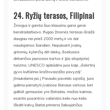
24. Ryžių terasos, Filipinai
Žmogus ir gamta šiuo klausimu gana gerai
bendradarbiavo. Ifugao žmonės terasas išraižė
daugiau nei prieš 2000 metų ir vis dar
naudojamos šiandien. Nepaisant įvairių
grėsmių, kylančių dėl sliekų, išsekusios
dirbančios jaunosios kartos ir (jūs atspėjote)
turizmo, UNESCO apibūdino juos kaip „išskirtinį
gyvo kultūrinio kraštovaizdžio pavyzdį“,
įtraukdama jas į Pasaulio paveldo sąrašą. Juos
galima pamatyti įvairiose Banaue vietose, bet
galbūt geriausias yra Batadas, mažas kaimas,
esantis pusantros valandos kelio nuo kelio.
Iškalti kalvų šlaitai primena žaliuojančius