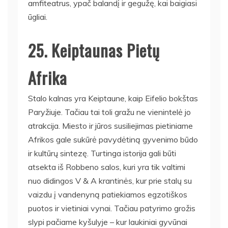
amfiteatrus, ypač balandį ir gegužę, kai baigiasi
ūgliai.
25. Keiptaunas Pietų
Afrika
Stalo kalnas yra Keiptaune, kaip Eifelio bokštas
Paryžiuje. Tačiau tai toli gražu ne vienintelė jo
atrakcija. Miesto ir jūros susiliejimas pietiniame
Afrikos gale sukūrė pavydėtiną gyvenimo būdo
ir kultūrų sintezę. Turtinga istorija gali būti
atsekta iš Robbeno salos, kuri yra tik valtimi
nuo didingos V & A krantinės, kur prie stalų su
vaizdu į vandenyną patiekiamos egzotiškos
puotos ir vietiniai vynai. Tačiau patyrimo grožis
slypi pačiame kyšulyje – kur laukiniai gyvūnai