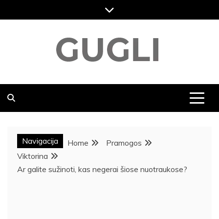
Skip
to
content
GUGLI
RASKITE KARŠČIAUSIAS PASKUTINES NAUJIENAS,
DVASINGUMAS, KELIONĖS NAUJIENOS, MENAS,
VIKTORINOS, SVEIKATOS NAUJIENOS,
POPULIARIAUSIOS NAUJIENOS
Navigacija
Home
Pramogos
Viktorina
Ar galite sužinoti, kas negerai šiose nuotraukose?