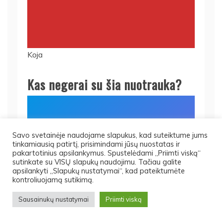
Koja
Kas negerai su šia nuotrauka?
Savo svetainėje naudojame slapukus, kad suteiktume jums
tinkamiausią patirtį, prisimindami jūsų nuostatas ir
pakartotinius apsilankymus. Spustelėdami „Priimti viską“
sutinkate su VISŲ slapukų naudojimu. Tačiau galite
apsilankyti „Slapukų nustatymai“, kad pateiktumėte
kontroliuojamą sutikimą.
Sausainukų nustatymai
Priimti viską