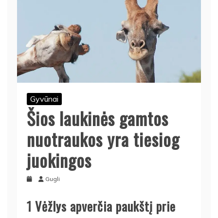
Gyvūnai
Šios laukinės gamtos
nuotraukos yra tiesiog
juokingos
Gugli
1
Vėžlys apverčia paukštį prie