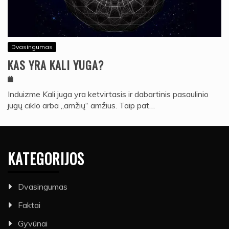
Dvasingumas
KAS YRA KALI YUGA?
Induizme Kali juga yra ketvirtasis ir dabartinis pasaulinio
jugų ciklo arba „amžių“ amžius. Taip pat…
KATEGORIJOS
Dvasingumas
Faktai
Gyvūnai