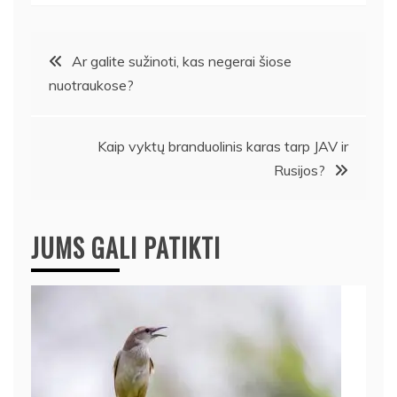
Navigacija
Ar galite sužinoti, kas negerai šiose
nuotraukose?
tarp
įrašų
Kaip vyktų branduolinis karas tarp JAV ir
Rusijos?
JUMS GALI PATIKTI