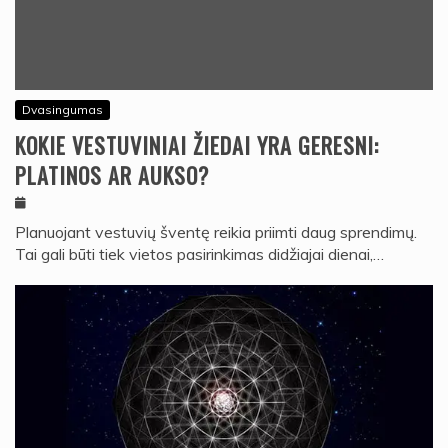
Dvasingumas
KOKIE VESTUVINIAI ŽIEDAI YRA GERESNI:
PLATINOS AR AUKSO?
Planuojant vestuvių šventę reikia priimti daug sprendimų.
Tai gali būti tiek vietos pasirinkimas didžiajai dienai,…