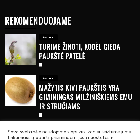
REKOMENDUOJAME
Gyvūnai
TURIME ŽINOTI, KODĖL GIEDA
PAUKŠTĖ PATELĖ
Gyvūnai
MAŽYTIS KIVI PAUKŠTIS YRA
GIMININGAS MILŽINIŠKIEMS EMU
IR STRUČIAMS
Savo svetainėje naudojame slapukus, kad suteiktume jums
tinkamiausią patirtį, prisimindami jūsų nuostatas ir