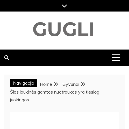
Skip
to
content
GUGLI
RASKITE KARŠČIAUSIAS PASKUTINES NAUJIENAS,
DVASINGUMAS, KELIONĖS NAUJIENOS, MENAS,
VIKTORINOS, SVEIKATOS NAUJIENOS,
POPULIARIAUSIOS NAUJIENOS
Navigacija
Home
Gyvūnai
Šios laukinės gamtos nuotraukos yra tiesiog
juokingos