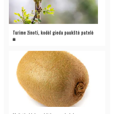
Turime žinoti, kodėl gieda paukštė patelė