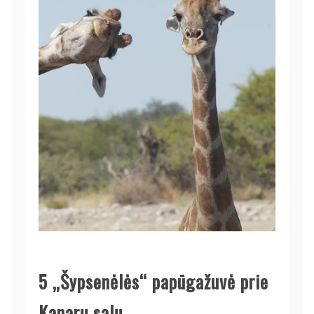
5
„Šypsenėlės“ papūgažuvė prie
Kanarų salų.