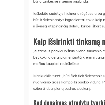
būna tankesnė ir geriau priglunda.
Ieškokite sudėtyje hialurono rūgšties arba gl
būti ir šviesinantys ingredientai, tokie kai
ir šviesą atspindinčių dalelių, kurios iškart 
Kaip išsirinkti tinkamą 
Jei tamsūs paakiai ryškūs, vieno sluoksnio 
bet kokį, o gerai pigmentuotą kreminį varian
mažiau kaupiasi raukšlelėse.
Maskuoklis turėtų būti šiek tiek šviesesnis 
nuo vidinio akies kampo iki paakio vidurio. Po
užberti labai ploną pudros sluoksnį.
Kad dengimas atrodytų tvark