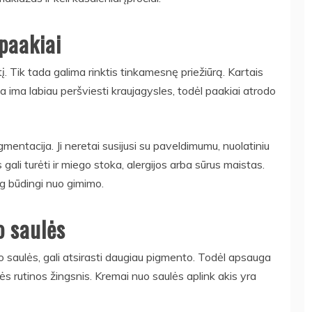
paakiai
į. Tik tada galima rinktis tinkamesnę priežiūrą. Kartais
 ima labiau peršviesti kraujagysles, todėl paakiai atrodo
igmentacija. Ji neretai susijusi su paveldimumu, nuolatiniu
ali turėti ir miego stoka, alergijos arba sūrus maistas.
g būdingi nuo gimimo.
o saulės
o saulės, gali atsirasti daugiau pigmento. Todėl apsauga
s rutinos žingsnis. Kremai nuo saulės aplink akis yra