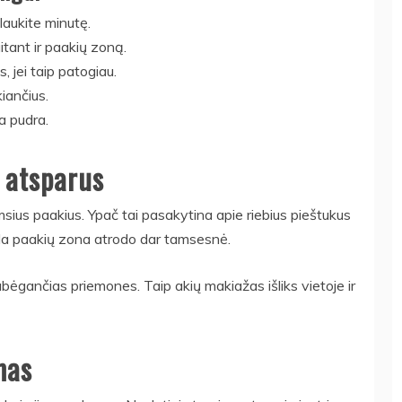
laukite minutę.
tant ir paakių zoną.
, jei taip patogiau.
iančius.
ia pudra.
i atsparus
ius paakius. Ypač tai pasakytina apie riebius pieštukus
Tada paakių zona atrodo dar tamsesnė.
bėgančias priemones. Taip akių makiažas išliks vietoje ir
mas