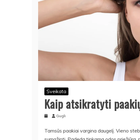
Sveikata
Kaip atsikratyti paaki
Gugli
Tamsūs paakiai vargina daugelį. Vieno stebu
sumažinti. Padeda tinkama odos priežiūra, mak