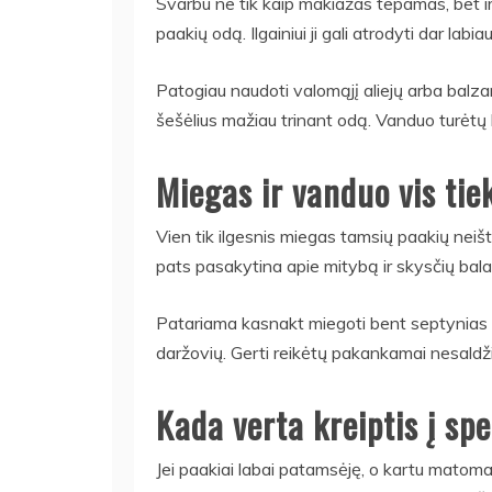
Svarbu ne tik kaip makiažas tepamas, bet ir
paakių odą. Ilgainiui ji gali atrodyti dar lab
Patogiau naudoti valomąjį aliejų arba balz
šešėlius mažiau trinant odą. Vanduo turėtų b
Miegas ir vanduo vis tie
Vien tik ilgesnis miegas tamsių paakių neištr
pats pasakytina apie mitybą ir skysčių bala
Patariama kasnakt miegoti bent septynias v
daržovių. Gerti reikėtų pakankamai nesaldž
Kada verta kreiptis į spe
Jei paakiai labai patamsėję, o kartu matomas 