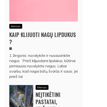
Menas
KAIP KLIJUOTI NAGŲ LIPDUKUS
?
1 žingsnis: nuvalykite ir nusausinkite
nagus Prieš klijuodami lipdukus, būtinai
pirmiausia nuvalykite nagus. Labai
svarbu, kad nagai būtų švarūs ir sausi. Jei
prieš tai
Menas
NEĮTIKĖTINI
PASTATAI,