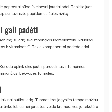
jie paprastai būna švelnesni jautriai odai. Tepkite juos
aip sumažinsite papildomos žalos riziką.
i gali padėti
serumą su odą skaistinančiais ingredientais. Naudingi
tas ir vitaminas C. Tokie komponentai padeda odai
 Kai oda aplink akis jautri, paraudimas ir tempimas
 raminančias, bekvapes formules.
i
laikinai putlinti odą. Tuomet kraujagyslės tampa mažiau
 tinka labiau nei įprastas veido kremas, nes jo tekstūra