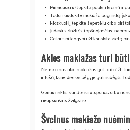
Pirmiausia užtepkite paakių kremą ir pa
Tada naudokite makiažo pagrindą, įskai
Maskuoklį tepkite šepetėliu arba pirštais
Judesius rinkitės tapšnojančius, nebrauk
Galiausiai lengvai užfiksuokite vietą bir
Akies makiažas turi būt
Netinkamas akių makiažas gali pabrėžti tams
ir tušą, kurie dienos bėgyje gali nubėgti. 
Geriau rinktis vandeniui atsparias arba nenu
neapsunkins žvilgsnio.
Švelnus makiažo nuėmi