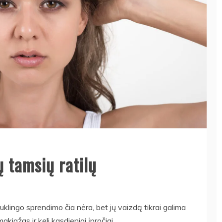
ų tamsių ratilų
klingo sprendimo čia nėra, bet jų vaizdą tikrai galima
iažas ir keli kasdieniai įpročiai.