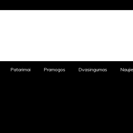
UTINES NAUJIENAS, DVASINGUMAS, KE
JIENOS, POPULIARIAUSIOS NAUJIENOS
Patarimai
Pramogos
Dvasingumas
Nauji