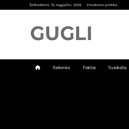
Skip
Šeštadienis, 01 rugpjūčio, 2026
Privatumo politika
to
content
GUGLI
RASKITE KARŠČIAUSIAS PASK
VIKTORINOS, SVEIKATOS NAU
Kelionės
Faktai
Sveikata