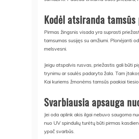
Kodėl atsiranda tamsūs 
Pirmas žingsnis visada yra suprasti priežast
tamsumas susijęs su amžiumi. Plonėjanti oda
melsvesni.
Jeigu atspalvis rusvas, priežastis gali būti p
trynimu ar saulės padaryta žala. Tam įtakos g
Kai kuriems žmonėms tamsūs paakiai tiesio
Svarbiausia apsauga nu
Jei oda aplink akis ilgai nebuvo saugoma nu
nuo UV spindulių turėtų būti pirmas kasdienė
ypač svarbūs.