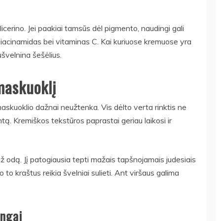
icerino. Jei paakiai tamsūs dėl pigmento, naudingi gali
p niacinamidas bei vitaminas C. Kai kuriuose kremuose yra
sušvelnina šešėlius.
maskuoklį
maskuoklio dažnai neužtenka. Vis dėlto verta rinktis ne
tą. Kremiškos tekstūros paprastai geriau laikosi ir
už odą. Jį patogiausia tepti mažais tapšnojamais judesiais
 to kraštus reikia švelniai sulieti. Ant viršaus galima
ingai