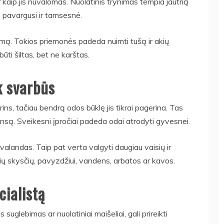
 kaip jis nuvalomas. Nuolatinis trynimas tempia jautrią
iau pavargusi ir tamsesnė.
amą. Tokios priemonės padeda nuimti tušą ir akių
ūti šiltas, bet ne karštas.
k svarbūs
ins, tačiau bendrą odos būklę jis tikrai pagerina. Tas
nsą. Sveikesni įpročiai padeda odai atrodyti gyvesnei.
alandas. Taip pat verta valgyti daugiau vaisių ir
ių skysčių, pavyzdžiui, vandens, arbatos ar kavos.
cialistą
suglebimas ar nuolatiniai maišeliai, gali prireikti