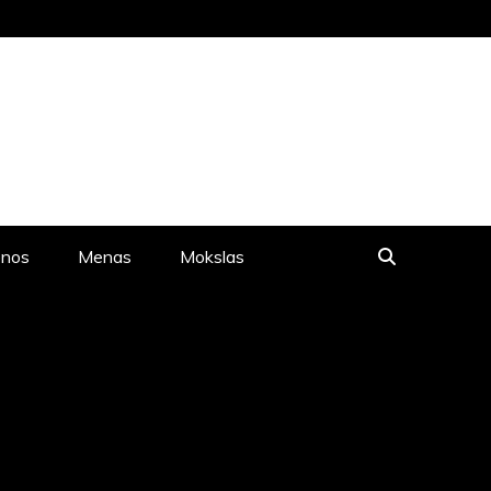
LIONĖS NAUJIENOS, MENAS,
enos
Menas
Mokslas