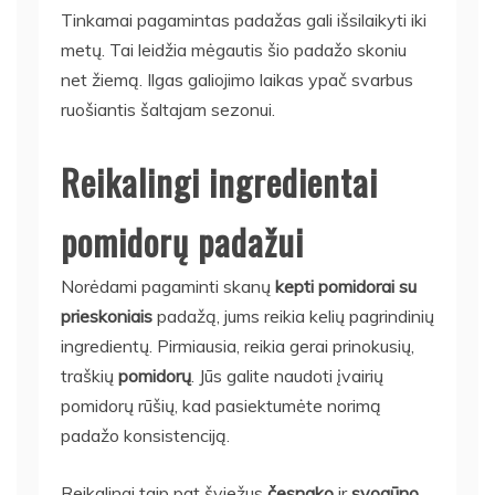
Tinkamai pagamintas padažas gali išsilaikyti iki
metų. Tai leidžia mėgautis šio padažo skoniu
net žiemą. Ilgas galiojimo laikas ypač svarbus
ruošiantis šaltajam sezonui.
Reikalingi ingredientai
pomidorų padažui
Norėdami pagaminti skanų
kepti pomidorai su
prieskoniais
padažą, jums reikia kelių pagrindinių
ingredientų. Pirmiausia, reikia gerai prinokusių,
traškių
pomidorų
. Jūs galite naudoti įvairių
pomidorų rūšių, kad pasiektumėte norimą
padažo konsistenciją.
Reikalingi taip pat šviežus
česnako
ir
svogūno
.