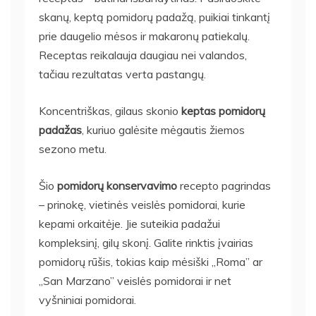
skanų, keptą pomidorų padažą, puikiai tinkantį
prie daugelio mėsos ir makaronų patiekalų.
Receptas reikalauja daugiau nei valandos,
tačiau rezultatas verta pastangų.
Koncentriškas, gilaus skonio
keptas pomidorų
padažas
, kuriuo galėsite mėgautis žiemos
sezono metu.
Šio
pomidorų konservavimo
recepto pagrindas
– prinokę, vietinės veislės pomidorai, kurie
kepami orkaitėje. Jie suteikia padažui
kompleksinį, gilų skonį. Galite rinktis įvairias
pomidorų rūšis, tokias kaip mėsiški „Roma” ar
„San Marzano” veislės pomidorai ir net
vyšniniai pomidorai.