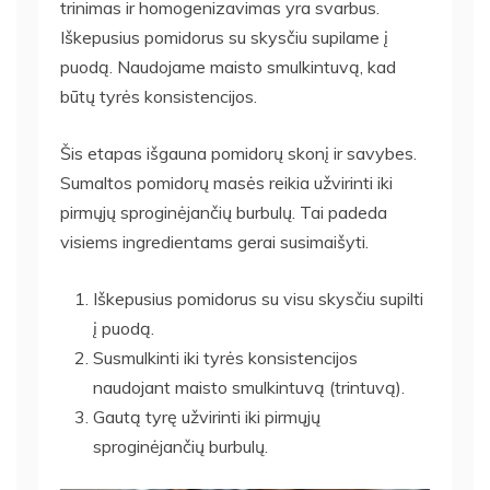
trinimas ir homogenizavimas yra svarbus.
Iškepusius pomidorus su skysčiu supilame į
puodą. Naudojame maisto smulkintuvą, kad
būtų tyrės konsistencijos.
Šis etapas išgauna pomidorų skonį ir savybes.
Sumaltos pomidorų masės reikia užvirinti iki
pirmųjų sproginėjančių burbulų. Tai padeda
visiems ingredientams gerai susimaišyti.
Iškepusius pomidorus su visu skysčiu supilti
į puodą.
Susmulkinti iki tyrės konsistencijos
naudojant maisto smulkintuvą (trintuvą).
Gautą tyrę užvirinti iki pirmųjų
sproginėjančių burbulų.