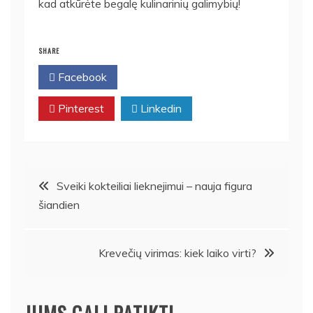
kad atkūrėte begalę kulinarinių galimybių!
SHARE
Facebook
Twitter
Pinterest
Linkedin
Navigacija
Sveiki kokteiliai lieknejimui – nauja figura
šiandien
tarp
įrašų
Krevečių virimas: kiek laiko virti?