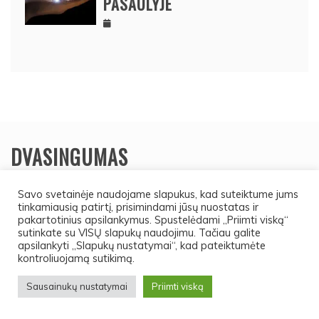
PASAULYJE
DVASINGUMAS
Savo svetainėje naudojame slapukus, kad suteiktume jums
tinkamiausią patirtį, prisimindami jūsų nuostatas ir
pakartotinius apsilankymus. Spustelėdami „Priimti viską“
sutinkate su VISŲ slapukų naudojimu. Tačiau galite
apsilankyti „Slapukų nustatymai“, kad pateiktumėte
kontroliuojamą sutikimą.
Sausainukų nustatymai
Priimti viską