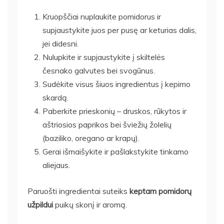
Kruopščiai nuplaukite pomidorus ir
supjaustykite juos per pusę ar keturias dalis,
jei didesni.
Nulupkite ir supjaustykite į skiltelės
česnako galvutes bei svogūnus.
Sudėkite visus šiuos ingredientus į kepimo
skardą.
Paberkite prieskonių – druskos, rūkytos ir
aštriosios paprikos bei šviežių žolelių
(baziliko, oregano ar krapų).
Gerai išmaišykite ir pašlakstykite tinkamo
aliejaus.
Paruošti ingredientai suteiks
keptam pomidorų
užpildui
puikų skonį ir aromą.