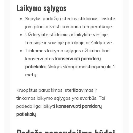
Laikymo sąlygos
Supylus padažą į sterilus stiklainius, leiskite
jam pilnai atvėsti kambario temperatūroje.
Uždarykite stiklainius ir laikykite vėsioje,
tamsioje ir sausoje patalpoje ar šaldytuve.
Tinkamos laikymo sąlygos užtikrina, kad
konservuotas
konservuoti pomidorų
patiekalai
išlaikys skonį ir maistingumą iki 1
metų.
Kruopštus paruošimas, sterilizavimas ir
tinkamos laikymo sąlygos yra svarbūs. Tai
padeda ilgai laikyti
konservuoti pomidorų
patiekalų
.