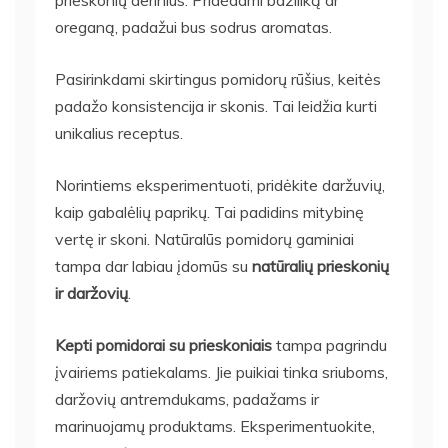
prieskonių derinius. Pridėdami baziliką ar
oreganą, padažui bus sodrus aromatas.
Pasirinkdami skirtingus pomidorų rūšius, keitės
padažo konsistencija ir skonis. Tai leidžia kurti
unikalius receptus.
Norintiems eksperimentuoti, pridėkite daržuvių,
kaip gabalėlių paprikų. Tai padidins mitybinę
vertę ir skoni. Natūralūs pomidorų gaminiai
tampa dar labiau įdomūs su
natūralių prieskonių
ir daržovių
.
Kepti pomidorai su prieskoniais
tampa pagrindu
įvairiems patiekalams. Jie puikiai tinka sriuboms,
daržovių antremdukams, padažams ir
marinuojamų produktams. Eksperimentuokite,