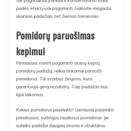
Šie pagrindiniai įrankiai ir konservavimo indai
padės efektyviai pagaminti. Galėsite mėgautis
skaniais padažais net žiemos mėnesiais.
Pomidorų paruošimas
kepimui
Pirmiausia, norint pagaminti skanų keptą
pomidorų padažą, reikia tinkamai paruošti
pomidorus. Tai svarbus žingsnis, kuris
garantuoja gerą rezultatą. Taip padažas bus
ilgai laikomas.
Kokius pomidorus pasirinkti? Geriausia pasirinkti
prinokusius, sultingus raudonus pomidorus. Jie
suteiks padažui daugiau skonio ir struktūros.