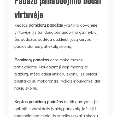
Padažo panaudojimo būdai
virtuvėje
Keptas
pomidorų padažas
yra tikra dovanėlė
virtuvėje. Jis turi daug panaudojimo galimybių.
Šis padažas padeda atskleisti jūsų kūrybą,
padidindamas patiekalų skonių.
Pomidorų padažas
gerai tinka mėsos
patiekalams. Naudojant jį kaip mariną ar
glazūrą, mėsa gausi unikalių skonių. Jis puikiai
pasitaiko su makaronais, ryžiais ir bulvomis, dėl
naujų skonių.
Keptas pomidorų padažas
ne tik garnyras. Jis
gali būti svarbi dalis įvairių patiekalų. Įdėję jį į
pagrindinį patiekalą, jis suteiks unikalių skonių.