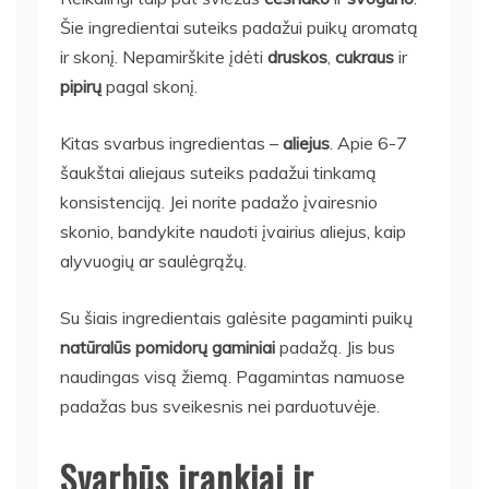
Šie ingredientai suteiks padažui puikų aromatą
ir skonį. Nepamirškite įdėti
druskos
,
cukraus
ir
pipirų
pagal skonį.
Kitas svarbus ingredientas –
aliejus
. Apie 6-7
šaukštai aliejaus suteiks padažui tinkamą
konsistenciją. Jei norite padažo įvairesnio
skonio, bandykite naudoti įvairius aliejus, kaip
alyvuogių ar saulėgrąžų.
Su šiais ingredientais galėsite pagaminti puikų
natūralūs pomidorų gaminiai
padažą. Jis bus
naudingas visą žiemą. Pagamintas namuose
padažas bus sveikesnis nei parduotuvėje.
Svarbūs įrankiai ir