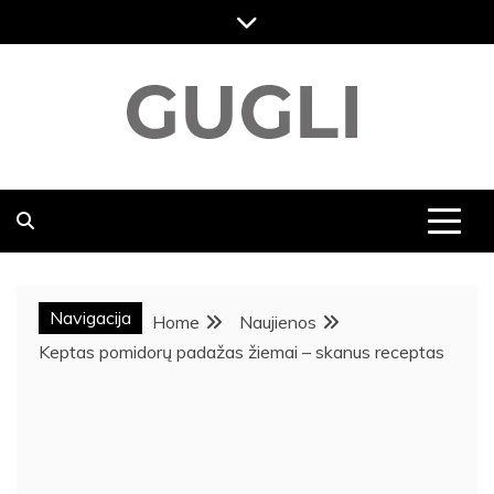
Skip
to
content
GUGLI
RASKITE KARŠČIAUSIAS PASKUTINES NAUJIENAS,
DVASINGUMAS, KELIONĖS NAUJIENOS, MENAS,
VIKTORINOS, SVEIKATOS NAUJIENOS,
POPULIARIAUSIOS NAUJIENOS
Navigacija
Home
Naujienos
Keptas pomidorų padažas žiemai – skanus receptas